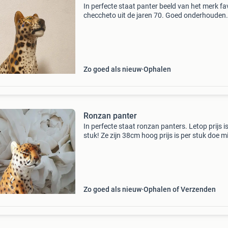
In perfecte staat panter beeld van het merk f
checcheto uit de jaren 70. Goed onderhouden.
Beeld is 78cm hoog😍 hogere prijsklasse #
porselein # keramiek # tijger # cheetah # ron
Zo goed als nieuw
Ophalen
Ronzan panter
In perfecte staat ronzan panters. Letop prijs i
stuk! Ze zijn 38cm hoog prijs is per stuk doe m
collectie weg ivm verandering decoratie # ker
# porselein # luipaard # tijger # leeuw
Zo goed als nieuw
Ophalen of Verzenden