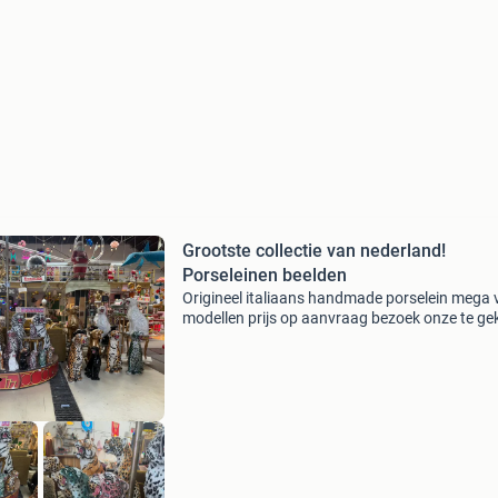
Grootste collectie van nederland!
Porseleinen beelden
Origineel italiaans handmade porselein mega 
modellen prijs op aanvraag bezoek onze te ge
winkel! Tijger panter jaguar dieren kitsch rege
retro luipaard