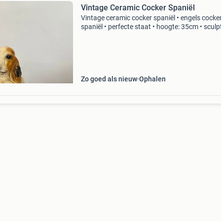
Vintage Ceramic Cocker Spaniël
Vintage ceramic cocker spaniël • engels cocke
spaniël • perfecte staat • hoogte: 35cm • sculp
€60 meer info? 0494075823 Ophalen lokeren 
vaas vazen vase vases
Zo goed als nieuw
Ophalen