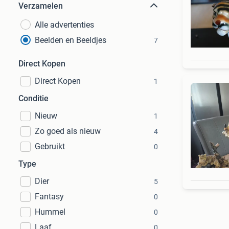
Verzamelen
Alle advertenties
Beelden en Beeldjes
7
Direct Kopen
Direct Kopen
1
Conditie
Nieuw
1
Zo goed als nieuw
4
Gebruikt
0
Type
Dier
5
Fantasy
0
Hummel
0
Laaf
0