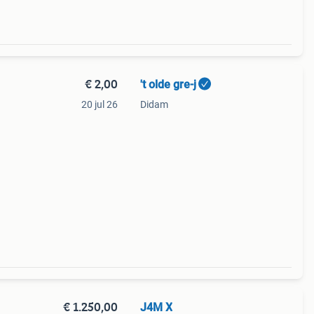
€ 2,00
't olde gre-j
20 jul 26
Didam
€ 1.250,00
J4M X