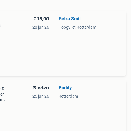
€ 15,00
Petra Smit
e
28 jun 26
Hoogvliet Rotterdam
Bieden
Buddy
eld
ger
25 jun 26
Rotterdam
en
nte
steken