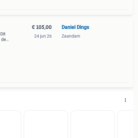
€ 105,00
Daniel Dings
Dit
24 jun 26
Zaandam
 de
, zal
lin