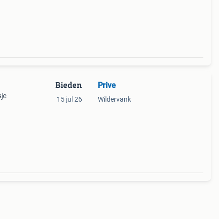
Bieden
Prive
sje
15 jul 26
Wildervank