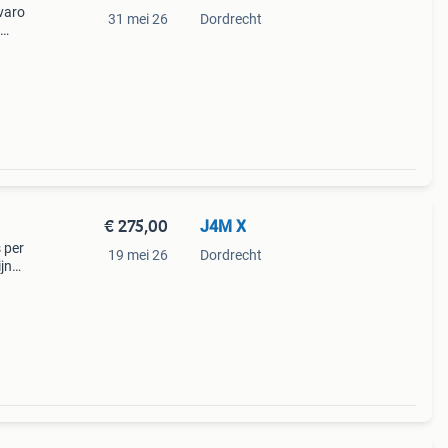
avaro
31 mei 26
Dordrecht
zan
€ 275,00
J4M X
s per
19 mei 26
Dordrecht
ijn
amiek