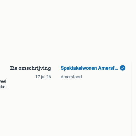
Zie omschrijving
Spektakelwonen Amersfoort
17 jul 26
Amersfoort
veel
kke
ncy