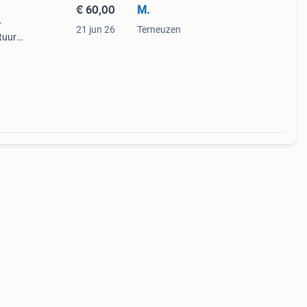
€ 60,00
M.
r
21 jun 26
Terneuzen
tuur •
tags: