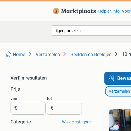
Help en info
Voor
10 r
Home
Verzamelen
Beelden en Beeldjes
Verfijn resultaten
Bewaa
Prijs
Verzamelen
van
tot
€
€
Categorie
Wis de categorie