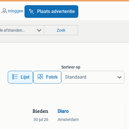
Inloggen
Plaats advertentie
lle afstanden…
Zoek
Sorteer op
Lijst
Foto’s
Bieden
Diaro
30 jul 26
Amsterdam