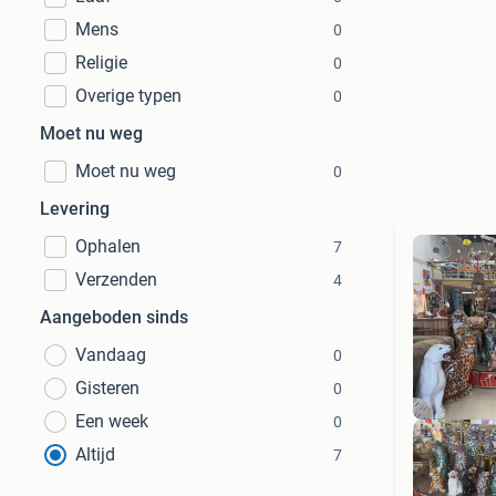
Mens
0
Religie
0
Overige typen
0
Moet nu weg
Moet nu weg
0
Levering
Ophalen
7
Verzenden
4
Aangeboden sinds
Vandaag
0
Gisteren
0
Een week
0
Altijd
7