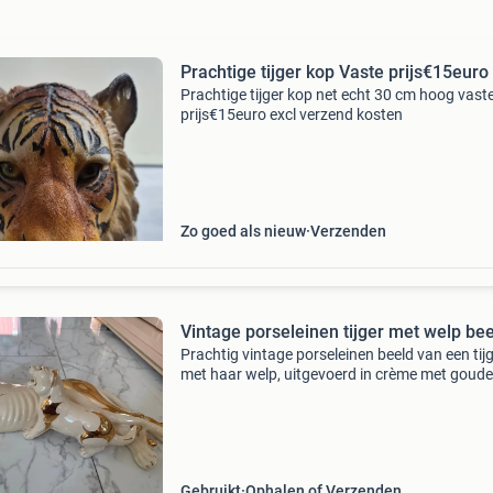
Prachtige tijger kop Vaste prijs€15euro
Prachtige tijger kop net echt 30 cm hoog vast
prijs€15euro excl verzend kosten
Zo goed als nieuw
Verzenden
Vintage porseleinen tijger met welp be
Prachtig vintage porseleinen beeld van een tij
met haar welp, uitgevoerd in crème met goud
accenten. Dit gedetailleerde beeld is een elega
toevoeging aan elk interieur en verkeert in uit
Gebruikt
Ophalen of Verzenden