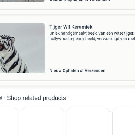
Tijger Wit Keramiek
Uniek handgemaakt beeld van een witte tijger. 
hollywood regency beeld, vervaardigd van met
hand beschilderd keramiek en gemaakt in italië
ongetwijfeld een verbluffende en stoere uitstra
Nieuw
Ophalen of Verzenden