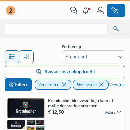
Biermerken
Sorteer op
Alle afstanden…
Bewaar je zoekopdracht
Filters
Verzamelen
Biermerken
Verwijder fi
Krombacher bier zwart logo barmat
matje decoratie barrunner
€ 12,50
Details