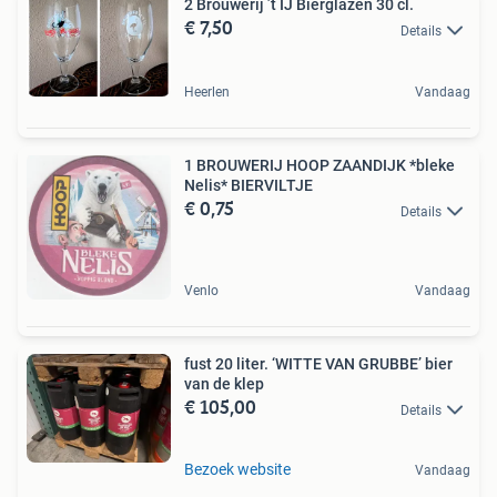
2 Brouwerij ’t IJ Bierglazen 30 cl.
€ 7,50
Details
Heerlen
Vandaag
1 BROUWERIJ HOOP ZAANDIJK *bleke
Nelis* BIERVILTJE
€ 0,75
Details
Venlo
Vandaag
fust 20 liter. ‘WITTE VAN GRUBBE’ bier
van de klep
€ 105,00
Details
Bezoek website
Vandaag