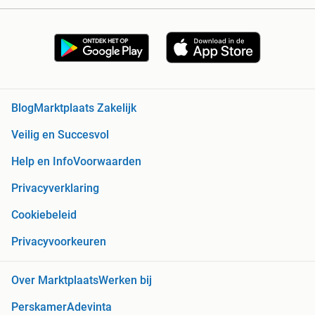
Blog
Marktplaats Zakelijk
Veilig en Succesvol
Help en Info
Voorwaarden
Privacyverklaring
Cookiebeleid
Privacyvoorkeuren
Over Marktplaats
Werken bij
Perskamer
Adevinta