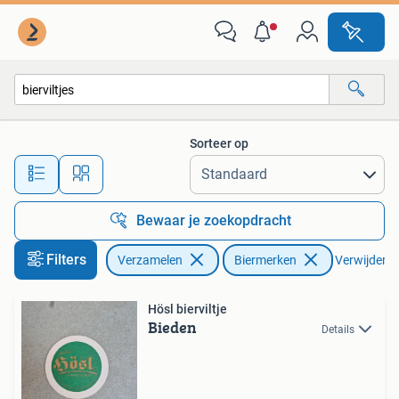
Biermerken
Sorteer op
Alle afstanden…
Bewaar je zoekopdracht
Filters
Verzamelen
Biermerken
Verwijder fi
Hösl bierviltje
Bieden
Details