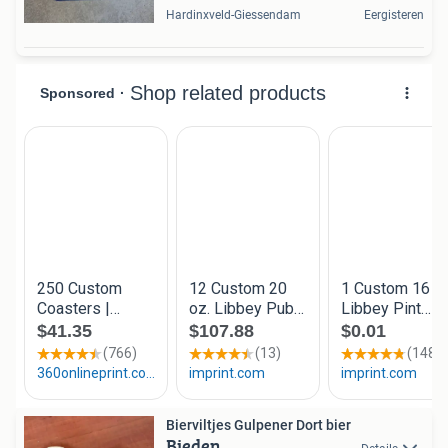
Hardinxveld-Giessendam
Eergisteren
Bierviltjes Gulpener Dort bier
Bieden