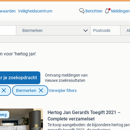
waarden
Veiligheidscentrum
Berichten
Meldingen
Biermerken
A
en
voor 'hertog jan'
Ontvang meldingen van
r je zoekopdracht
nieuwe zoekresultaten
Biermerken
Verwijder filters
Hertog Jan Gerard’s Toegift 2021 –
 weg
Complete verzamelset
Te koop aangeboden: de bijzondere hertog jan