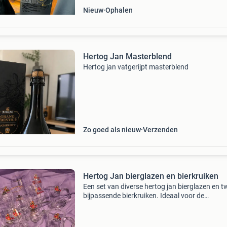
Nieuw
Ophalen
Hertog Jan Masterblend
Hertog jan vatgerijpt masterblend
Zo goed als nieuw
Verzenden
Hertog Jan bierglazen en bierkruiken
Een set van diverse hertog jan bierglazen en t
bijpassende bierkruiken. Ideaal voor de
verzamelaar of liefhebber van speciaalbier. De
glazen en kruiken zijn in goede staat. De
verzameling bestaat u