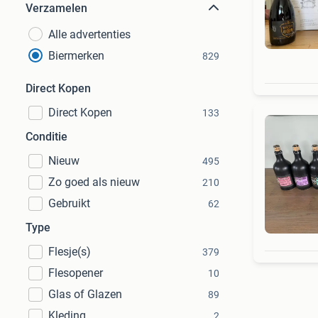
Verzamelen
Alle advertenties
Biermerken
829
Direct Kopen
Direct Kopen
133
Conditie
Nieuw
495
Zo goed als nieuw
210
Gebruikt
62
Type
Flesje(s)
379
Flesopener
10
Glas of Glazen
89
Kleding
2