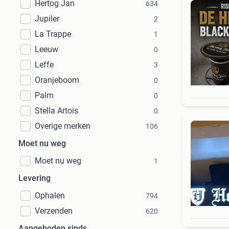
Hertog Jan
634
Jupiler
2
La Trappe
1
Leeuw
0
Leffe
3
Oranjeboom
0
Palm
0
Stella Artois
0
Overige merken
106
Moet nu weg
Moet nu weg
1
Levering
Ophalen
794
Verzenden
620
Aangeboden sinds