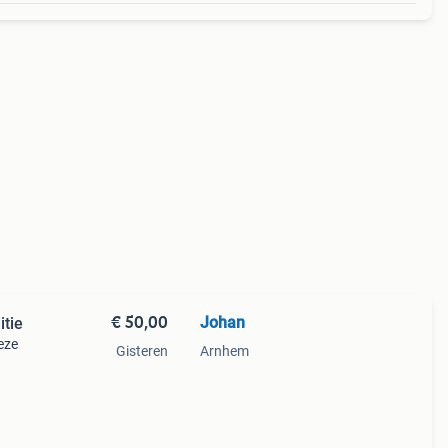
€ 50,00
Johan
itie
eze
Gisteren
Arnhem
 het
onen