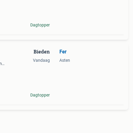
 van
t in
Dagtopper
Bieden
Fer
Vandaag
Asten
in
 en
bod
Dagtopper