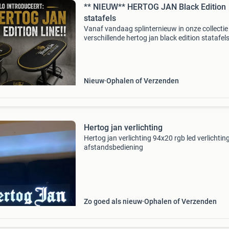
** NIEUW** HERTOG JAN Black Edition
statafels
Vanaf vandaag splinternieuw in onze collectie
verschillende hertog jan black edition statafels:
wijnvattafel met massief eiken blad inclusief
voetbeugel, 2 x volledige tafel in de primer, lo
Nieuw
Ophalen of Verzenden
Hertog jan verlichting
Hertog jan verlichting 94x20 rgb led verlichtin
afstandsbediening
Zo goed als nieuw
Ophalen of Verzenden