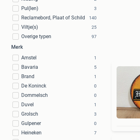
Pul(len)
3
Reclamebord, Plaat of Schild
140
Viltje(s)
25
Overige typen
97
Merk
Amstel
1
Bavaria
5
Brand
1
De Koninck
0
Dommelsch
0
Duvel
1
Grolsch
3
Gulpener
0
Heineken
7