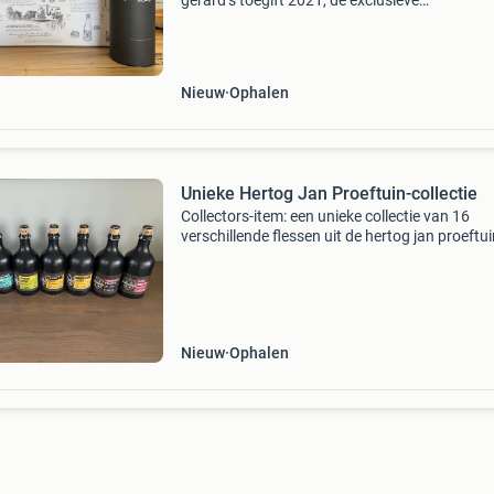
gerard’s toegift 2021, de exclusieve
afscheidsuitgave van meesterbrouwer gerard
den broek. Deze complete verzamelset verkeer
zeer nette staat en is
Nieuw
Ophalen
Unieke Hertog Jan Proeftuin-collectie
Collectors-item: een unieke collectie van 16
verschillende flessen uit de hertog jan proeftu
serie. Ongeopend, onbeschadigd en altijd koel
donker opgeslagen. Graag alleen een serieus 
op de he
Nieuw
Ophalen