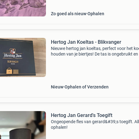
Zo goed als nieuw
Ophalen
Hertog Jan Koeltas - Blikvanger
Nieuwe hertog jan koeltas, perfect voor het ko
houden van je biertjes! De tas is ongebruikt e
in de originele verpakking. Een echte blikvange
voor de liefhebber van hertog jan! Wij wonen 2
Nieuw
Ophalen of Verzenden
Hertog Jan Gerard's Toegift
Ongeopende fles van gerard&#39;s toegift. Al
ophalen!