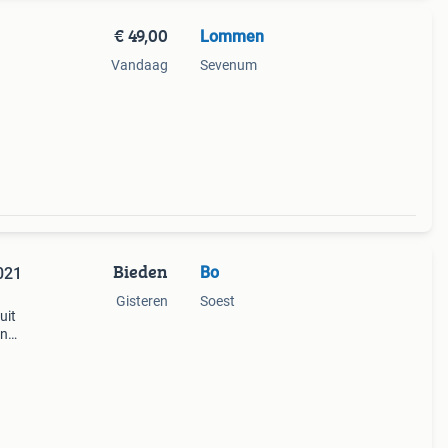
€ 49,00
Lommen
Vandaag
Sevenum
Bieden
Bo
021
Gisteren
Soest
uit
en
r
bber