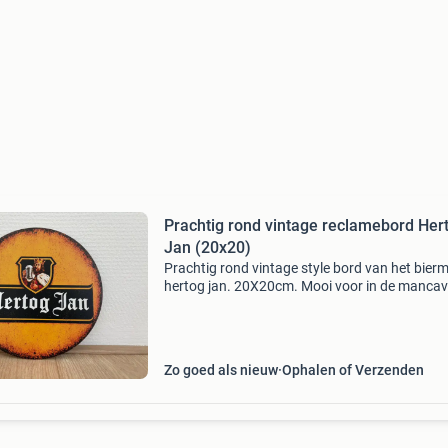
Prachtig rond vintage reclamebord Her
Jan (20x20)
Prachtig rond vintage style bord van het bier
hertog jan. 20X20cm. Mooi voor in de mancav
garage of veranda. In goede staat. Mag weg i
Verhuizing. Verzenden op eigen risico. ~Man
moet l
Zo goed als nieuw
Ophalen of Verzenden