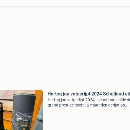
Hertog jan vatgerijpt 2024 Schotland ed
Hertog jan vatgerijpt 2024 - schotland editie d
grand prestige heeft 12 maanden gerijpt op
whiskyvaten uit schotland. Ook het hout geeft
bier een hint van chocolade, met daarnaast t
van kof