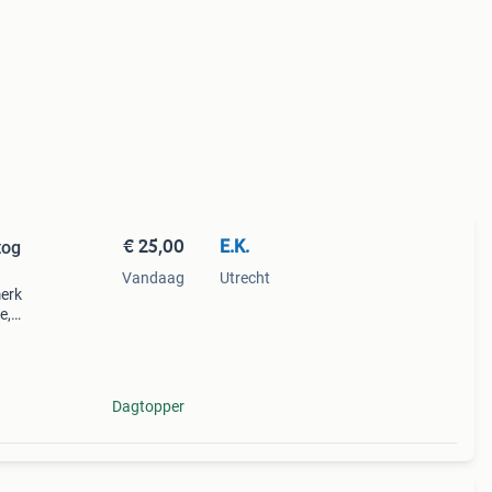
€ 25,00
E.K.
tog
Vandaag
Utrecht
merk
e,
.v.m.
cave
Dagtopper