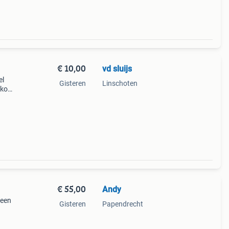
€ 10,00
vd sluijs
el
Gisteren
Linschoten
n komt
r
 mi
€ 55,00
Andy
leen
Gisteren
Papendrecht