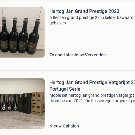
Hertog Jan Grand Prestige 2023
6 flessen grand prestige 23 in kelder bewaard
gebleven
Zo goed als nieuw
Verzenden
Hertog Jan Grand Prestige Vatgerijpt 2
Portugal Serie
Mooie set hertog jan grand prestige vatgerijpt 
de editie van 2021. De flessen zijn zorgvuldig 
onder constante omstandigheden in een kelde
bewaard. Ideaal voor de verzamelaar of liefhe
van
Nieuw
Ophalen