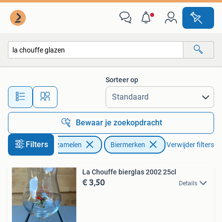
Biermerken
Sorteer op
Alle afstanden…
Bewaar je zoekopdracht
Filters
Verzamelen
Biermerken
Verwijder filters
La Chouffe bierglas 2002 25cl
€ 3,50
Details