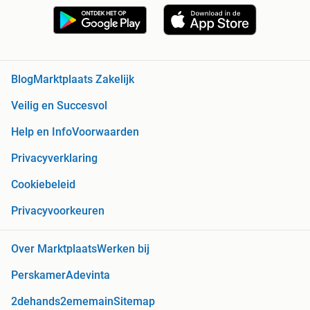
Blog
Marktplaats Zakelijk
Veilig en Succesvol
Help en Info
Voorwaarden
Privacyverklaring
Cookiebeleid
Privacyvoorkeuren
Over Marktplaats
Werken bij
Perskamer
Adevinta
2dehands
2ememain
Sitemap