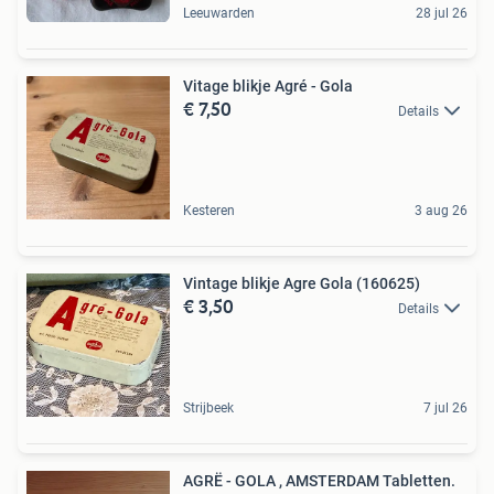
Leeuwarden
28 jul 26
Vitage blikje Agré - Gola
€ 7,50
Details
Kesteren
3 aug 26
Vintage blikje Agre Gola (160625)
€ 3,50
Details
Strijbeek
7 jul 26
AGRË - GOLA , AMSTERDAM Tabletten.