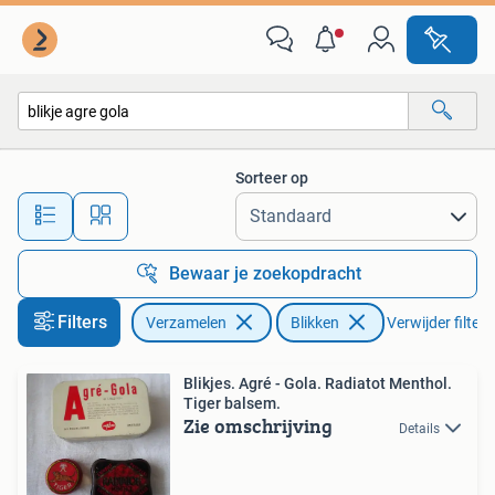
Blikken
Sorteer op
Alle afstanden…
Bewaar je zoekopdracht
Filters
Verzamelen
Blikken
Verwijder filters
Blikjes. Agré - Gola. Radiatot Menthol.
Tiger balsem.
Zie omschrijving
Details