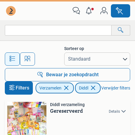
Diddl
Sorteer op
Alle afstanden…
Bewaar je zoekopdracht
Filters
Verzamelen
Diddl
Verwijder filters
Diddl verzameling
Gereserveerd
Details