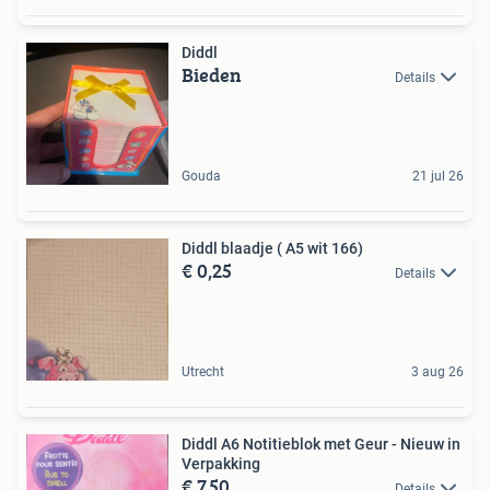
Diddl
Bieden
Details
Gouda
21 jul 26
Diddl blaadje ( A5 wit 166)
€ 0,25
Details
Utrecht
3 aug 26
Diddl A6 Notitieblok met Geur - Nieuw in
Verpakking
€ 7,50
Details