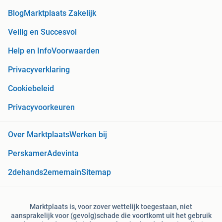
Blog
Marktplaats Zakelijk
Veilig en Succesvol
Help en Info
Voorwaarden
Privacyverklaring
Cookiebeleid
Privacyvoorkeuren
Over Marktplaats
Werken bij
Perskamer
Adevinta
2dehands
2ememain
Sitemap
Marktplaats is, voor zover wettelijk toegestaan, niet
aansprakelijk voor (gevolg)schade die voortkomt uit het gebruik