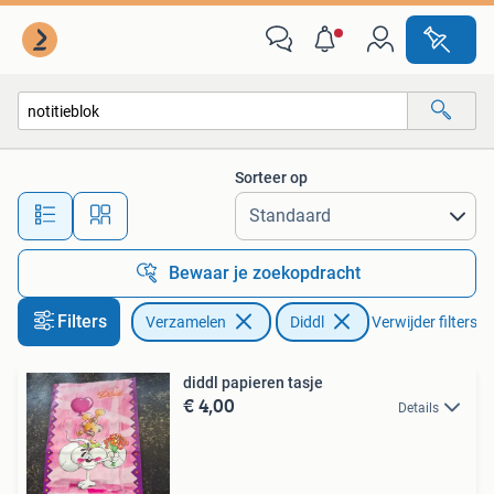
Diddl
Sorteer op
Alle afstanden…
Bewaar je zoekopdracht
Filters
Verzamelen
Diddl
Verwijder filters
diddl papieren tasje
€ 4,00
Details