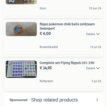
Sluis
25 jun 26
flippo pokemon chiki balls zeldzaam
Swampert
€ 6,00
Details
Broeksterwâld
16 jul 26
Complete set Flying flippo's 251-290
€ 14,95
Details
Rotterdam
3 jul 26