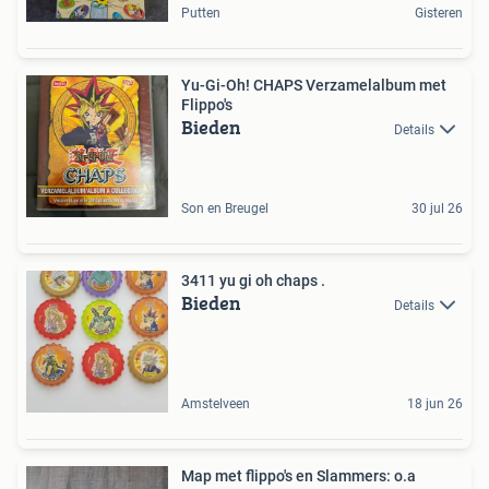
Putten
Gisteren
Yu-Gi-Oh! CHAPS Verzamelalbum met
Flippo's
Bieden
Details
Son en Breugel
30 jul 26
3411 yu gi oh chaps .
Bieden
Details
Amstelveen
18 jun 26
Map met flippo's en Slammers: o.a