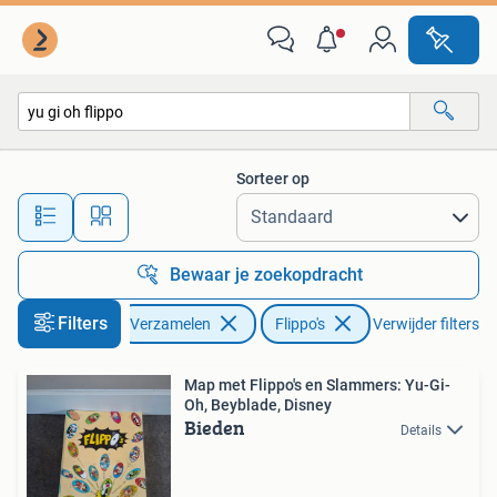
Flippo's
Sorteer op
Alle afstanden…
Bewaar je zoekopdracht
Filters
Verzamelen
Flippo's
Verwijder filters
Map met Flippo's en Slammers: Yu-Gi-
Oh, Beyblade, Disney
Bieden
Details