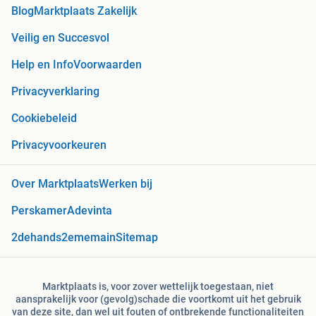
Blog
Marktplaats Zakelijk
Veilig en Succesvol
Help en Info
Voorwaarden
Privacyverklaring
Cookiebeleid
Privacyvoorkeuren
Over Marktplaats
Werken bij
Perskamer
Adevinta
2dehands
2ememain
Sitemap
Marktplaats is, voor zover wettelijk toegestaan, niet
aansprakelijk voor (gevolg)schade die voortkomt uit het gebruik
van deze site, dan wel uit fouten of ontbrekende functionaliteiten