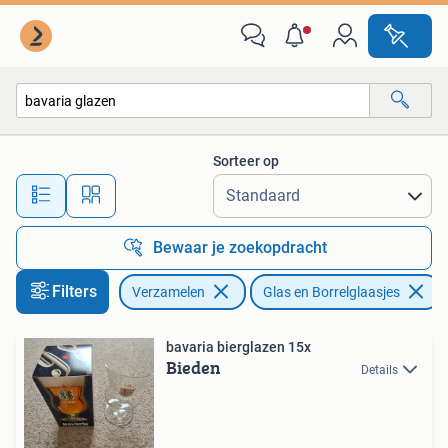
Glas en Borrelglaasjes
Sorteer op
Alle afstanden…
Bewaar je zoekopdracht
Filters
Verzamelen
Glas en Borrelglaasjes
bavaria bierglazen 15x
Bieden
Details