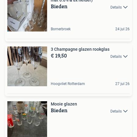
mat 0.0% & 8x helder)
Bieden
Details
Bornerbroek
24 jul 26
3 Champagne glazen rookglas
€ 19,50
Details
Hoogvliet Rotterdam
27 jul 26
Mooie glazen
Bieden
Details