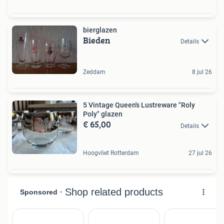
bierglazen
Bieden
Details
Zeddam
8 jul 26
5 Vintage Queen's Lustreware "Roly
Poly" glazen
€ 65,00
Details
Hoogvliet Rotterdam
27 jul 26