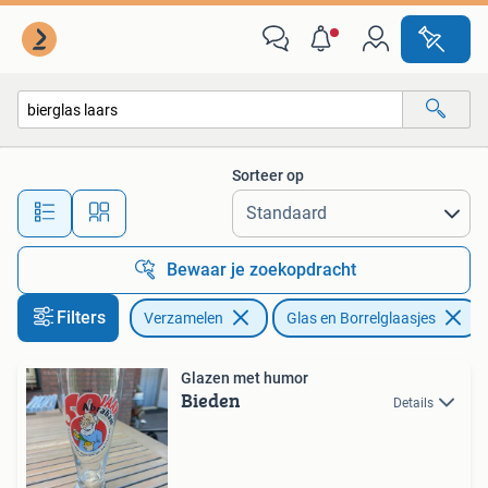
Glas en Borrelglaasjes
Sorteer op
Alle afstanden…
Bewaar je zoekopdracht
Filters
Verzamelen
Glas en Borrelglaasjes
Glazen met humor
Bieden
Details