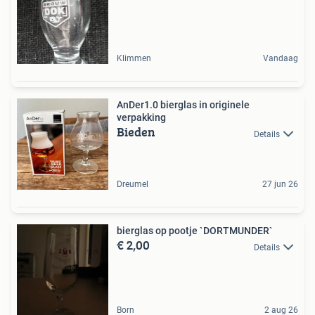
Klimmen
Vandaag
AnDer1.0 bierglas in originele
verpakking
Bieden
Details
Dreumel
27 jun 26
bierglas op pootje `DORTMUNDER`
€ 2,00
Details
Born
2 aug 26