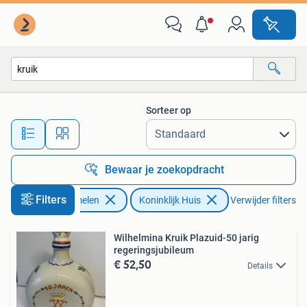
Koninklijk Huis en Royalty
Sorteer op
Alle afstanden…
Bewaar je zoekopdracht
Filters
Verzamelen
Koninklijk Huis
Verwijder filters
Wilhelmina Kruik Plazuid-50 jarig
regeringsjubileum
€ 52,50
Details