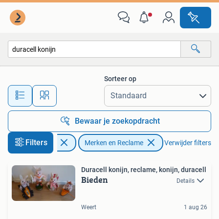
Merken en Reclamevoorwerpen
Sorteer op
Alle afstanden…
Bewaar je zoekopdracht
Filters
Verzamelen
Merken en Reclame
Verwijder filters
Duracell konijn, reclame, konijn, duracell
Bieden
Details
Weert
1 aug 26