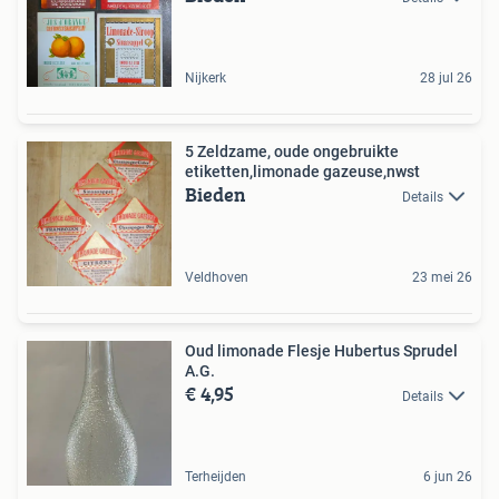
Nijkerk
28 jul 26
5 Zeldzame, oude ongebruikte
etiketten,limonade gazeuse,nwst
Bieden
Details
Veldhoven
23 mei 26
Oud limonade Flesje Hubertus Sprudel
A.G.
€ 4,95
Details
Terheijden
6 jun 26