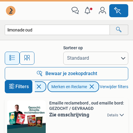
Merken en Reclamevoorwerpen
Sorteer op
Alle afstanden…
Bewaar je zoekopdracht
Filters
Verzamelen
Merken en Reclame
Verwijder filters
Emaille reclamebord , oud emaille bord:
GEZOCHT / GEVRAAGD
Zie omschrijving
Details