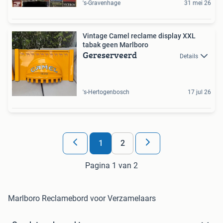
's-Gravenhage
31 mei 26
Vintage Camel reclame display XXL
tabak geen Marlboro
Gereserveerd
Details
's-Hertogenbosch
17 jul 26
1
2
Pagina 1 van 2
Marlboro Reclamebord voor Verzamelaars