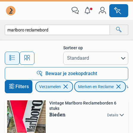
Merken en Reclamevoorwerpen
Sorteer op
Alle afstanden…
Bewaar je zoekopdracht
Filters
Verzamelen
Merken en Reclame
Ver
Vintage Marlboro Reclameborden 6
stuks
Bieden
Details