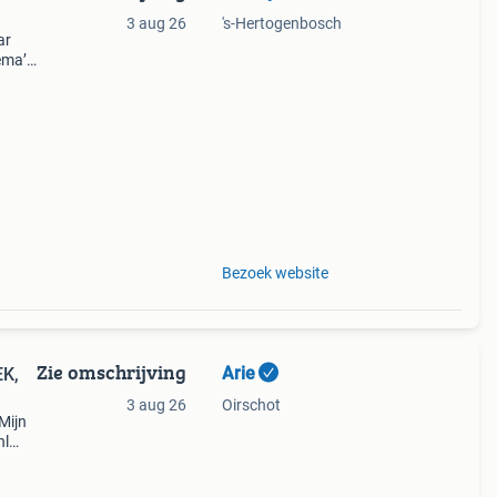
3 aug 26
's-Hertogenbosch
ar
ema’s
koop
Bezoek website
Zie omschrijving
Arie
3 aug 26
Oirschot
Mijn
nl