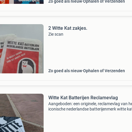
Zo goed als nieuw
Ophalen of Verzenden
2 Witte Kat zakjes.
Zie scan
Zo goed als nieuw
Ophalen of Verzenden
Witte Kat Batterijen Reclamevlag
Aangeboden: een originele, reclamevlag van h
iconische nederlandse batterijenmerk witte kat
soort grote vlaggen hing vroeger buiten bij wi
en benzinepompen om reclame te maken. Een
prachti