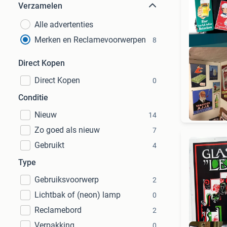
Verzamelen
Alle advertenties
Merken en Reclamevoorwerpen
8
Direct Kopen
Direct Kopen
0
RE
Conditie
Nieuw
14
Zo goed als nieuw
7
Gebruikt
4
Type
Gebruiksvoorwerp
2
Lichtbak of (neon) lamp
0
Reclamebord
2
Verpakking
0