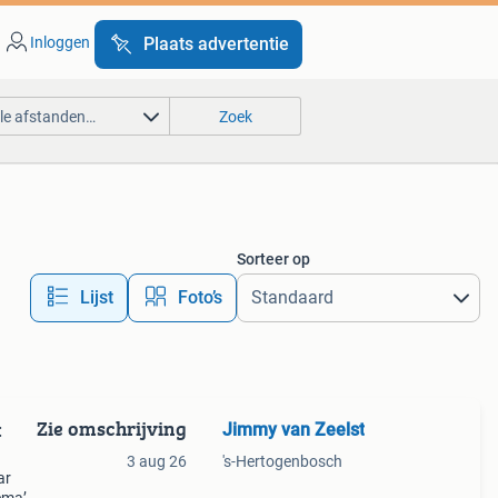
Inloggen
Plaats advertentie
lle afstanden…
Zoek
Sorteer op
Lijst
Foto’s
Zie omschrijving
Jimmy van Zeelst
:
3 aug 26
's-Hertogenbosch
ar