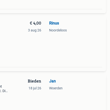
€ 4,00
Rinus
3 aug 26
Noordeloos
Bieden
Jan
et
18 jul 26
Woerden
. Dit
nkels