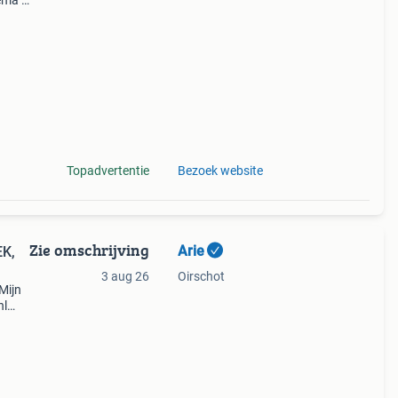
ema’s
koop
Topadvertentie
Bezoek website
Zie omschrijving
Arie
3 aug 26
Oirschot
Mijn
nl