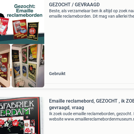
GEZOCHT / GEVRAAGD
Beste, als verzamelaar ben ik altijd op zoek na
emaille reclameborden. Dit mag van allerlei th
zijn. Zelfs borden in slechte staat en dubbele 
ik! Voor goede en slechte kwaliteit borden bet
CLAMEBORDEN
Gebruikt
Emaille reclamebord, GEZOCHT , ik ZOEK,
gevraagd, vraag
Ik zoek oude emaille reclameborden, gezocht. 
website www.emaillereclamebordenmuseum.
geef je hele goede prijs ik kan ook borden
vrijblijvend taxeren een apje of bellen kan ook