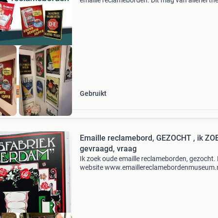
emaille reclameborden. Dit mag van allerlei th
zijn. Zelfs borden in slechte staat en dubbele 
ik! Voor goede en slechte kwaliteit borden bet
CLAMEBORDEN
Gebruikt
Emaille reclamebord, GEZOCHT , ik ZOEK,
gevraagd, vraag
Ik zoek oude emaille reclameborden, gezocht. 
website www.emaillereclamebordenmuseum.
geef je hele goede prijs ik kan ook borden
vrijblijvend taxeren een apje of bellen kan ook
0622364530 deze b