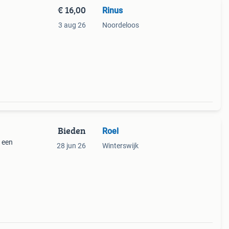
€ 16,00
Rinus
3 aug 26
Noordeloos
Bieden
Roel
u een
28 jun 26
Winterswijk