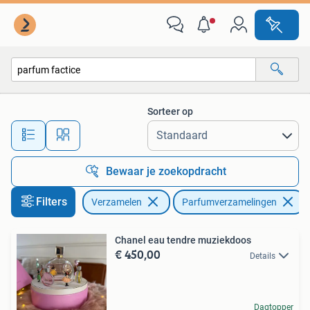
Parfumverzamelingen
Sorteer op
Alle afstanden…
Bewaar je zoekopdracht
Filters
Verzamelen
Parfumverzamelingen
Chanel eau tendre muziekdoos
€ 450,00
Details
Dagtopper