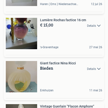
Haren ( Ems ) Niedersachsen, DE
12 jul 26
Lumière Rochas factice 16 cm
€ 15,00
Details
's-Gravenhage
27 mei 26
Giant factice Nina Ricci
Bieden
Details
Enkhuizen
11 mei 26
Vintage Guerlain "Flacon Amphore"