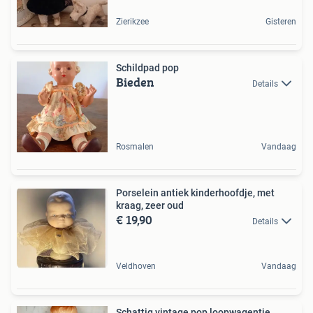
Zierikzee
Gisteren
Schildpad pop
Bieden
Details
Rosmalen
Vandaag
Porselein antiek kinderhoofdje, met
kraag, zeer oud
€ 19,90
Details
Veldhoven
Vandaag
Schattig vintage pop loopwagentje