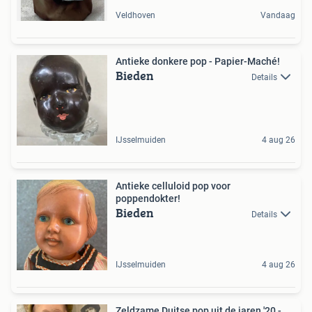
Veldhoven
Vandaag
Antieke donkere pop - Papier-Maché!
Bieden
Details
IJsselmuiden
4 aug 26
Antieke celluloid pop voor
poppendokter!
Bieden
Details
IJsselmuiden
4 aug 26
Zeldzame Duitse pop uit de jaren '20 -