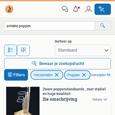
Poppen
Sorteer op
Alle afstanden…
Bewaar je zoekopdracht
Filters
Verzamelen
Poppen
Verwijder filter
Zware poppenstandaards , zeer stabiel
en hoge kwaliteit .
Zie omschrijving
Details