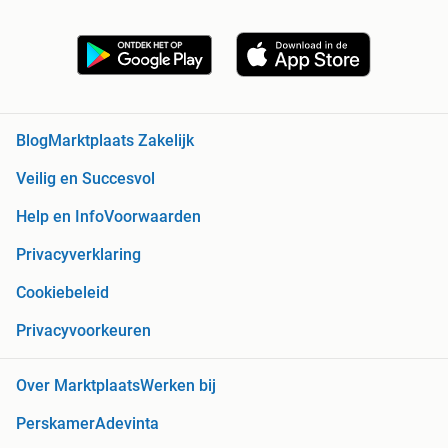
Blog
Marktplaats Zakelijk
Veilig en Succesvol
Help en Info
Voorwaarden
Privacyverklaring
Cookiebeleid
Privacyvoorkeuren
Over Marktplaats
Werken bij
Perskamer
Adevinta