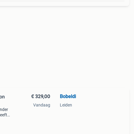
€ 329,00
Bobeldi
Vandaag
Leiden
ender
eeft
 haar.
10