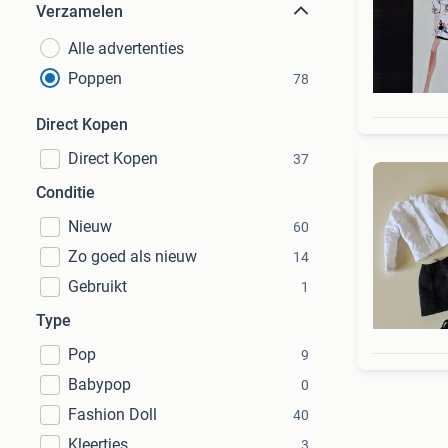
Verzamelen
Alle advertenties
Poppen
78
Direct Kopen
Direct Kopen
37
Conditie
Nieuw
60
Zo goed als nieuw
14
Gebruikt
1
Type
Pop
9
Babypop
0
Fashion Doll
40
Kleertjes
3