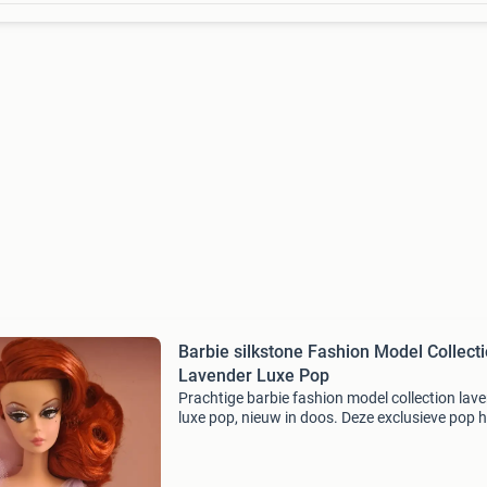
Barbie silkstone Fashion Model Collection
Lavender Luxe Pop
Prachtige barbie fashion model collection lav
luxe pop, nieuw in doos. Deze exclusieve pop h
een schitterende lavendelkleurige jurk en rood
Een must-have voor verzamelaars. Slechts 8.