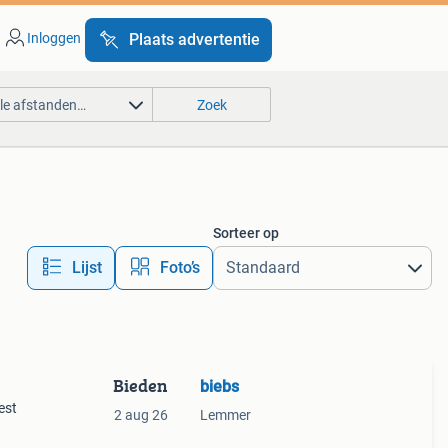
Inloggen
Plaats advertentie
lle afstanden…
Zoek
Sorteer op
Lijst
Foto’s
Bieden
biebs
est
2 aug 26
Lemmer