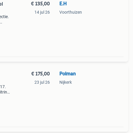
€ 135,00
E.H
el
14 jul 26
Voorthuizen
ectie.
punt
€ 175,00
Polman
23 jul 26
Nijkerk
017.
itrine
opt me