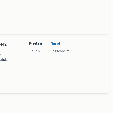
Bieden
Ruud
3442
1 aug 26
Sassenheim
e
aatste
oor