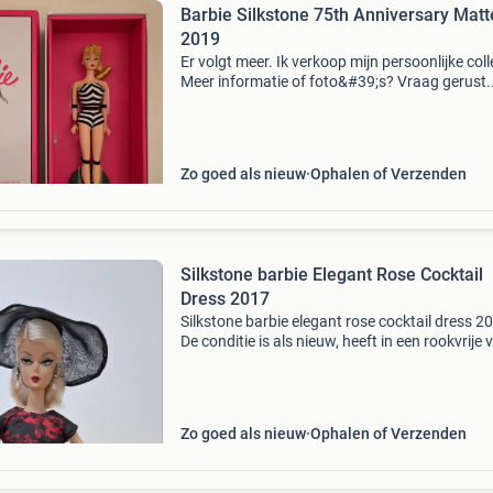
Barbie Silkstone 75th Anniversary Matt
2019
Er volgt meer. Ik verkoop mijn persoonlijke coll
Meer informatie of foto&#39;s? Vraag gerust.
Verzendkosten en risico koper. Ik maak geen
gebruik van mp betaalverzoek. Via dhl afhaal
6,0
Zo goed als nieuw
Ophalen of Verzenden
Silkstone barbie Elegant Rose Cocktail
Dress 2017
Silkstone barbie elegant rose cocktail dress 2
De conditie is als nieuw, heeft in een rookvrije v
gestaan.wordt geleverd met alle originele
toebehoren. Ik verkoop dit omdat ik ben gest
Zo goed als nieuw
Ophalen of Verzenden