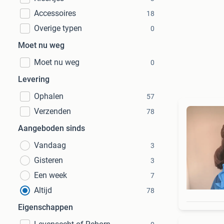
Accessoires
18
Overige typen
0
Moet nu weg
Moet nu weg
0
Levering
Ophalen
57
Verzenden
78
Aangeboden sinds
Vandaag
3
Gisteren
3
Een week
7
Altijd
78
Eigenschappen