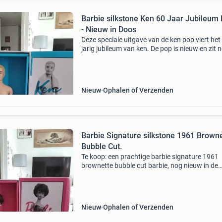
Barbie silkstone Ken 60 Jaar Jubileum Pop
- Nieuw in Doos
Deze speciale uitgave van de ken pop viert het
jarig jubileum van ken. De pop is nieuw en zit n
de originele verpakking, wat hem een perfect
verzamelobject maakt. Het betreft een &#39;
Nieuw
Ophalen of Verzenden
Barbie Signature silkstone 1961 Brownette
Bubble Cut.
Te koop: een prachtige barbie signature 1961
brownette bubble cut barbie, nog nieuw in de
originele verpakking. Deze pop is een eerbeto
aan de klassieke barbie uit 1961 en is een mus
have voor verz
Nieuw
Ophalen of Verzenden