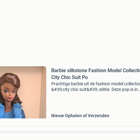
Barbie silkstone Fashion Model Collection
City Chic Suit Po
Prachtige barbie uit de fashion model collectio
&#39;city chic suit&#39; editie. Deze pop is in
nieuwstaat en zit nog in de originele verpakkin
draagt een elegante blauwe outfit en i
Nieuw
Ophalen of Verzenden