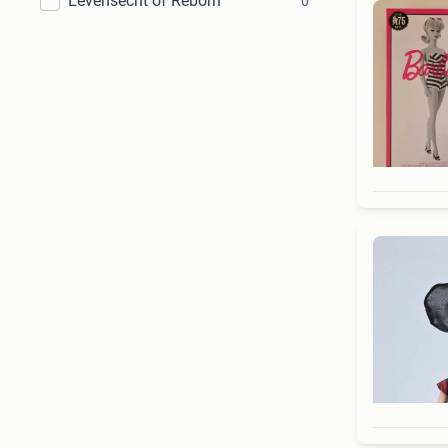
Levensecht of Reborn
0