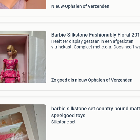
Nieuw
Ophalen of Verzenden
Barbie Silkstone Fashionably Floral 20
Heeft ter display gestaan in een afgesloten
vitrinekast. Compleet met c.o.a. Doos heeft w
shelf-wear. Er volgt meer. Ik verkoop mijn
persoonlijke collectie. Meer informatie of
foto&#39;s? Vraag
Zo goed als nieuw
Ophalen of Verzenden
barbie silkstone set country bound matt
speelgoed toys
Silkstone set