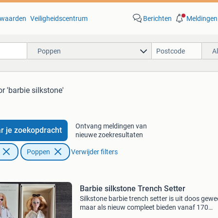
waarden
Veiligheidscentrum
Berichten
Meldingen
Poppen
A
r 'barbie silkstone'
Ontvang meldingen van
r je zoekopdracht
nieuwe zoekresultaten
Poppen
Verwijder filters
Barbie silkstone Trench Setter
Silkstone barbie trench setter is uit doos gewe
maar als nieuw compleet bieden vanaf 170
verzendkosten koper met postnl