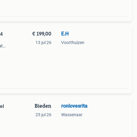
€ 199,00
E.H
14
13 jul 26
Voorthuizen
at
Bieden
ronlovesrita
el
25 jul 26
Wassenaar