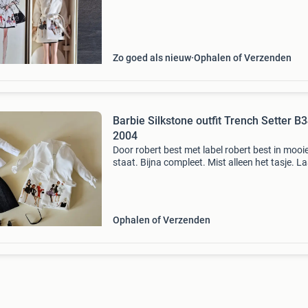
Zo goed als nieuw
Ophalen of Verzenden
Barbie Silkstone outfit Trench Setter B
2004
Door robert best met label robert best in mooi
staat. Bijna compleet. Mist alleen het tasje. L
foto ter illustratie. Verzenden postnl, kosten v
de koper risico verzenden voor de koper, tenzi
Ophalen of Verzenden