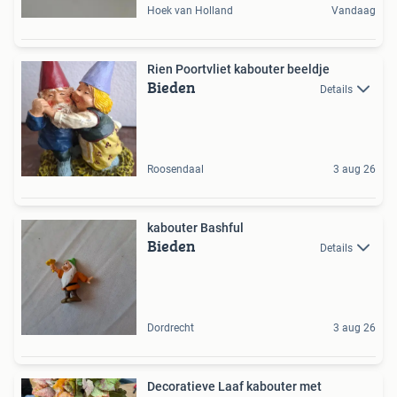
Hoek van Holland
Vandaag
Rien Poortvliet kabouter beeldje
Bieden
Details
Roosendaal
3 aug 26
kabouter Bashful
Bieden
Details
Dordrecht
3 aug 26
Decoratieve Laaf kabouter met