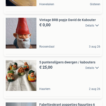
Hoevelaken
Gisteren
Vintage BRB popje David de Kabouter
€ 0,00
Details
Roosendaal
3 aug 26
5 puntenslijpers dwergen / kabouters
€ 25,00
Details
Haarlem
2 aug 26
Fabeltjeskrant poppetjes figuurtjes 6