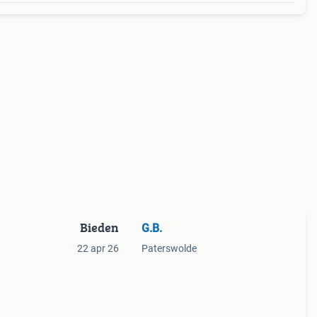
Bieden
G.B.
22 apr 26
Paterswolde