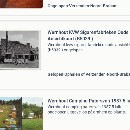
Ongelopen
Verzenden
Noord-Brabant
Wernhout KVW Sigarenfabrieken Oude
Ansichtkaart (B5039 )
Wernhout kvw sigarenfabrieken oude ansicht
(b5039 ) ongelopen
Gelopen
Ophalen of Verzenden
Noord-Brab
Wernhout Camping Patersven 1987 5 lu
Wernhout camping patersven 1987 5 luik
ongelopen uitgave jos-pé arnhem op plaats
postzegel : 14200 r.o.: 487 Staat: als nieuw po
voor koper abijn31/013456 noord-brabant zu
wernhout verzamelen