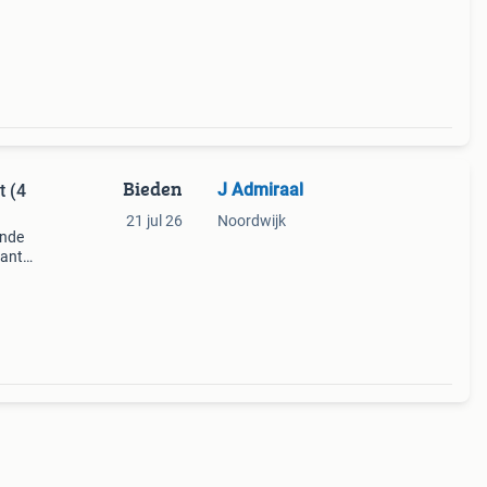
Bieden
J Admiraal
t (4
21 jul 26
Noordwijk
ende
ant.
 deze
ont