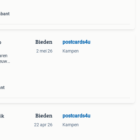
abant
Bieden
postcards4u
o
2 mei 26
Kampen
aren
ieuw
ant
en
ant
Bieden
postcards4u
ik
22 apr 26
Kampen
rto
ndert