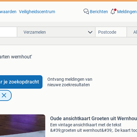
waarden
Veiligheidscentrum
Berichten
Meldingen
Verzamelen
A
arten wernhout'
Ontvang meldingen van
r je zoekopdracht
nieuwe zoekresultaten
Oude ansichtkaart Groeten uit Wernhou
Een vintage ansichtkaart met de tekst
&#39;groeten uit wernhout&#39;. De kaart to
een straatbeeld met een kerk en huizen. De