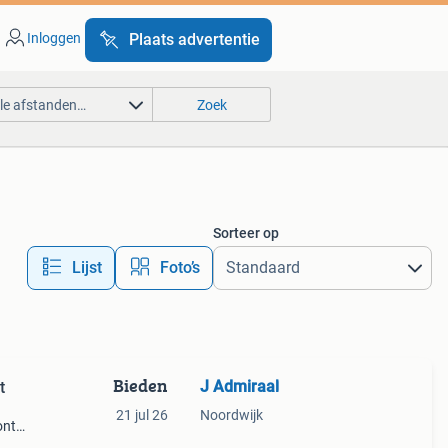
Inloggen
Plaats advertentie
lle afstanden…
Zoek
Sorteer op
Lijst
Foto’s
Bieden
J Admiraal
t
21 jul 26
Noordwijk
ont