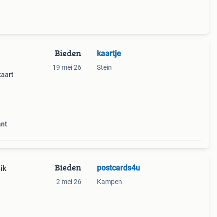
Bieden
kaartje
19 mei 26
Stein
kaart
ant
Bieden
postcards4u
ik
2 mei 26
Kampen
rto
ndert