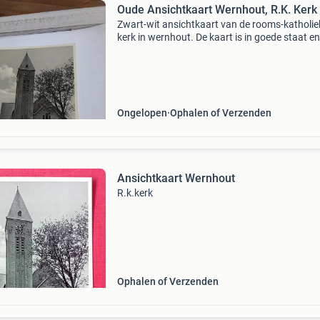
Oude Ansichtkaart Wernhout, R.K. Kerk
Zwart-wit ansichtkaart van de rooms-katholie
kerk in wernhout. De kaart is in goede staat en
toont de architectuur van de kerk met een hog
toren en een boom ernaast. Op de achterzijde
&#3
Ongelopen
Ophalen of Verzenden
Ansichtkaart Wernhout
R.k.kerk
Ophalen of Verzenden