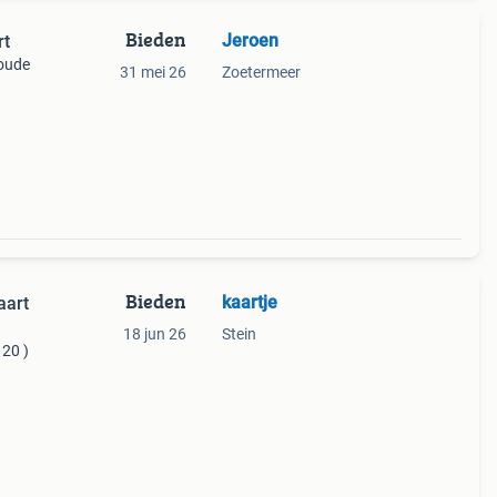
Bieden
Jeroen
rt
 oude
31 mei 26
Zoetermeer
Bieden
kaartje
aart
18 jun 26
Stein
 20 )