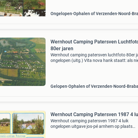
Ongelopen
Ophalen of Verzenden
Noord-Br
Wernhout Camping Patersven Luchtfot
80er jaren
Wernhout camping patersven luchtfoto 80er j
ongelopen (uitg.) Vita nova hank staatt: als n
porto voor koper abijn33/013458 noord-brab
zundert wernhout verzamelen prentbriefkaart
Gelopen
Ophalen of Verzenden
Noord-Brab
Wernhout Camping Patersven 1987 4 lu
Wernhout camping patersven 1987 4 luik
ongelopen uitgave jos-pé arnhem op plaats
postzegel : 14328 r.o.: 487 Staat: als nieuw po
voor koper abijn30/013431 noord-brabant zu