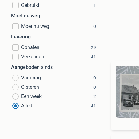
Gebruikt
1
Moet nu weg
Moet nu weg
0
Levering
Ophalen
29
Verzenden
41
Aangeboden sinds
Vandaag
0
Gisteren
0
Een week
2
Altijd
41