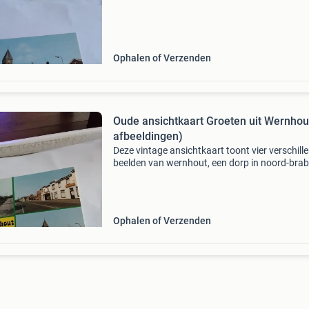
achterkant is onbeschreven en heeft lichte
gebruikssporen. Ideaa
Ophalen of Verzenden
Oude ansichtkaart Groeten uit Wernhou
afbeeldingen)
Deze vintage ansichtkaart toont vier verschill
beelden van wernhout, een dorp in noord-brab
De kaart is in gelopen staat, wat betekent dat
mogelijk is verstuurd en gebruikssporen verto
Ophalen of Verzenden