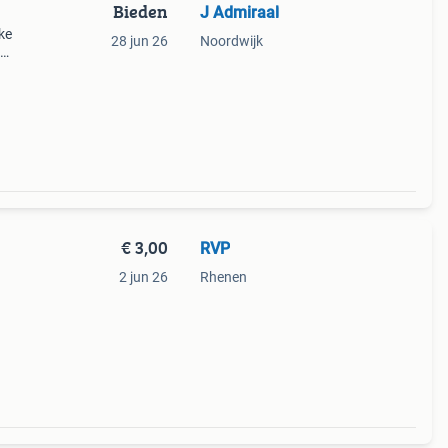
Bieden
J Admiraal
ke
28 jun 26
Noordwijk
e
 staat
€ 3,00
RVP
2 jun 26
Rhenen