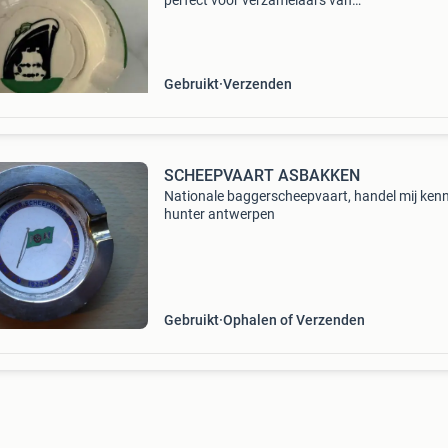
perfect voor verzamelaars van
scheepvaartmemorabilia. De asbak is versier
het iconische logo van de rederij en de tekst
&#39;holland america
Gebruikt
Verzenden
SCHEEPVAART ASBAKKEN
Nationale baggerscheepvaart, handel mij ken
hunter antwerpen
Gebruikt
Ophalen of Verzenden