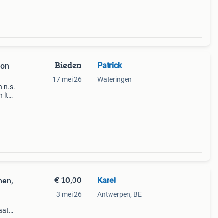
Bieden
Patrick
Son
17 mei 26
Wateringen
 n.s.
 ltd.
€ 10,00
Karel
men,
3 mei 26
Antwerpen, BE
aat