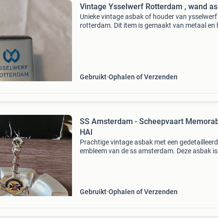
Vintage Ysselwerf Rotterdam , wand as
Unieke vintage asbak of houder van ysselwerf
rotterdam. Dit item is gemaakt van metaal en 
een robuuste uitstraling. Het logo van ysselwe
rotterdam is duidelijk zichtbaar. Het kan gebru
word
Gebruikt
Ophalen of Verzenden
SS Amsterdam - Scheepvaart Memorabi
HAl
Prachtige vintage asbak met een gedetailleerd
embleem van de ss amsterdam. Deze asbak is
uniek verzamelobject voor liefhebbers van
scheepvaart en maritieme geschiedenis. De a
is gemaakt van me
Gebruikt
Ophalen of Verzenden