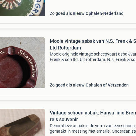
doorsnede 12 cm,
Zo goed als nieuw
Ophalen
Nederland
Mooie vintage asbak van N.S. Frenk & 
Ltd Rotterdam
Mooie originele vintage scheepvaart asbak van
Frenk & son ltd. Uit rotterdam. N.s. Frenk & son
Willemskade 18 – rotterdam tel: 11.17.89
Shipchandlers
Zo goed als nieuw
Ophalen of Verzenden
Vintage schoen asbak, Hansa linie Bre
reis souvenir
Decoratieve asbak in de vorm van een schoen,
gemaakt in messing met emaille. Onderaan st