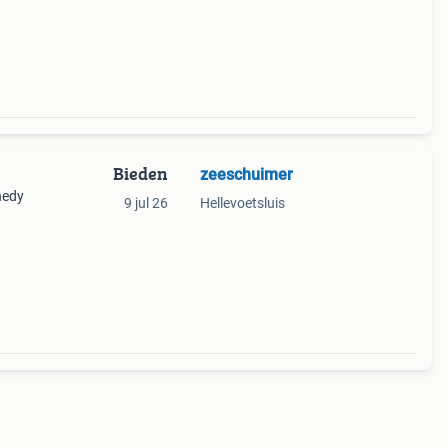
d met
Bieden
zeeschuimer
nedy
9 jul 26
Hellevoetsluis