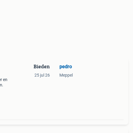
Bieden
pedro
25 jul 26
Meppel
er en
m.