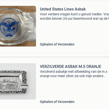
United States Lines Asbak
Voor verdere vragen kunt u gerust mailen. Vr
worden binnen 24 uur beantwoord wat op de 
staat, zo is het artikel wordt achteraf niet over
gecorrespondeerd op onzin biedingen wordt n
gereage
Ophalen of Verzenden
VERZILVERDE ASBAK M.S ORANJE
Verzilverd asbakje met afbeelding van de m.s
oranje voor meer zilver zie ook mijn andere
advertenties
Ophalen of Verzenden