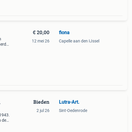
€ 20,00
fiona
n
12 mei 26
Capelle aan den IJssel
derd
de
oor
Bieden
Lutra-Art.
2 jul 26
Sint-Oedenrode
 1943.
n de
: