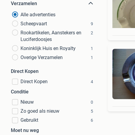
Verzamelen
Alle advertenties
Scheepvaart
9
Rookartikelen, Aanstekers en
2
Luciferdoosjes
Koninklijk Huis en Royalty
1
Overige Verzamelen
1
Direct Kopen
Direct Kopen
4
Conditie
Nieuw
0
Zo goed als nieuw
5
Gebruikt
6
Moet nu weg