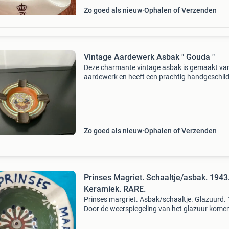
Zo goed als nieuw
Ophalen of Verzenden
Vintage Aardewerk Asbak " Gouda "
Deze charmante vintage asbak is gemaakt va
aardewerk en heeft een prachtig handgeschil
motief in het midden. De kleuren zijn warm en 
asbak heeft een rustieke uitstraling. Perfect v
verzamel
Zo goed als nieuw
Ophalen of Verzenden
Prinses Magriet. Schaaltje/asbak. 1943.
Keramiek. RARE.
Prinses margriet. Asbak/schaaltje. Glazuurd.
Door de weerspiegeling van het glazuur kome
foto&#39;s niet goed tot hun recht.
Rare/zeldzaam, kan geen 2e vinden. Formaat 