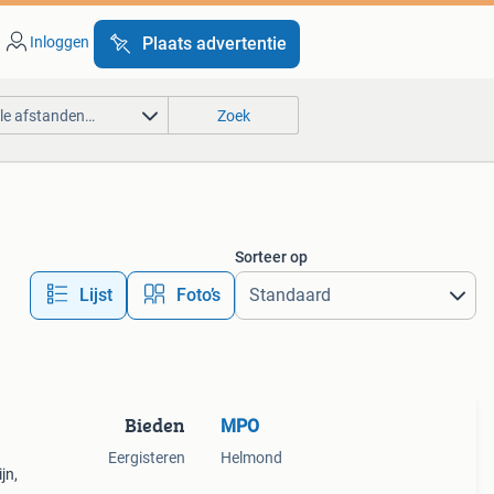
Inloggen
Plaats advertentie
lle afstanden…
Zoek
Sorteer op
Lijst
Foto’s
Bieden
MPO
Eergisteren
Helmond
jn,