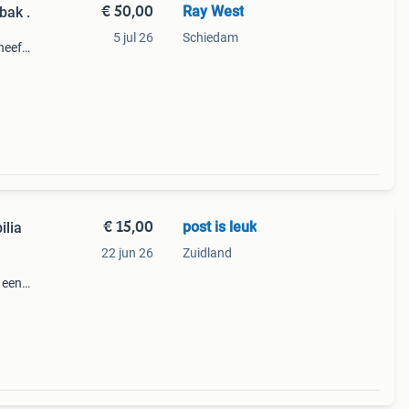
€ 50,00
Ray West
bak .
5 jul 26
Schiedam
heeft
rf
ikt
€ 15,00
post is leuk
lia
22 jun 26
Zuidland
 een
sbak