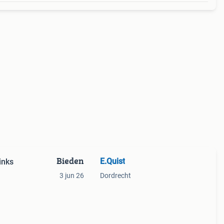
Bieden
E.Quist
inks
3 jun 26
Dordrecht