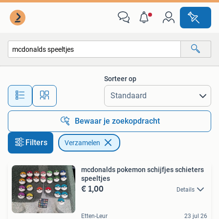
Verzamelen
Sorteer op
Alle afstanden…
Bewaar je zoekopdracht
Filters
Verzamelen
mcdonalds pokemon schijfjes schieters
speeltjes
€ 1,00
Details
Etten-Leur
23 jul 26