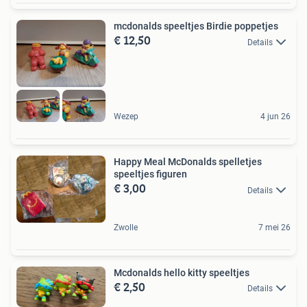
mcdonalds speeltjes Birdie poppetjes
€ 12,50
Details
Wezep
4 jun 26
Happy Meal McDonalds spelletjes
speeltjes figuren
€ 3,00
Details
Zwolle
7 mei 26
Mcdonalds hello kitty speeltjes
€ 2,50
Details