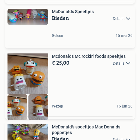
McDonalds Speeltjes
Bieden
Details
Geleen
15 mei 26
Mcdonalds Mc rockin' foods speeltjes
€ 25,00
Details
Wezep
16 jun 26
McDonald’s speeltjes Mac Donalds
poppetjes
Bieden
Details