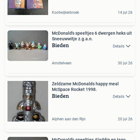
Kootwijkerbroek
14 jul 26
McDonald's speeltjes 6 dwergen heks uit
Sneeuwwitje z.g.a.n.
Bieden
Details
Amstelveen
30 jul 26
Zeldzame McDonalds happy meal
McSpace Rocket 1998.
Bieden
Details
Alphen aan den Rijn
20 jul 26
McDonald's speeltjes Aladdin en Iago