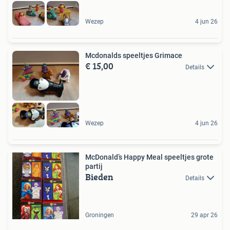
Wezep
4 jun 26
Mcdonalds speeltjes Grimace
€ 15,00
Details
Wezep
4 jun 26
McDonald’s Happy Meal speeltjes grote
partij
Bieden
Details
Groningen
29 apr 26