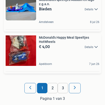
z.g.a.n.
Bieden
Details
Amstelveen
8 jul 26
McDonald's Happy Meal Speeltjes
HotWheels
€ 4,00
Details
Apeldoorn
7 jun 26
1
2
3
Pagina 1 van 3