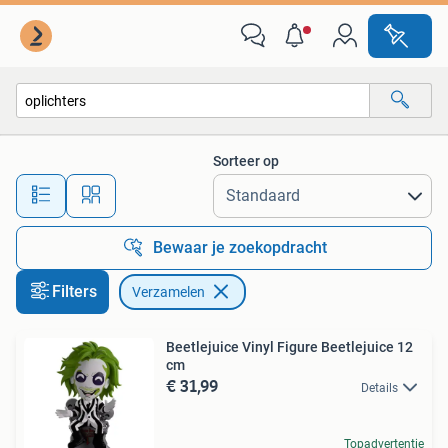
Verzamelen
Sorteer op
Alle afstanden…
Bewaar je zoekopdracht
Filters
Verzamelen
Beetlejuice Vinyl Figure Beetlejuice 12
cm
€ 31,99
Details
Topadvertentie