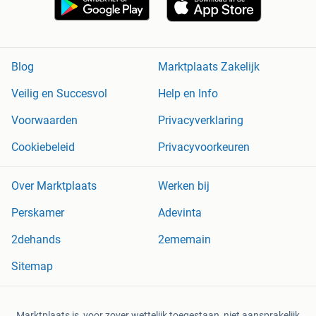
Blog
Marktplaats Zakelijk
Veilig en Succesvol
Help en Info
Voorwaarden
Privacyverklaring
Cookiebeleid
Privacyvoorkeuren
Over Marktplaats
Werken bij
Perskamer
Adevinta
2dehands
2ememain
Sitemap
Marktplaats is, voor zover wettelijk toegestaan, niet aansprakelijk