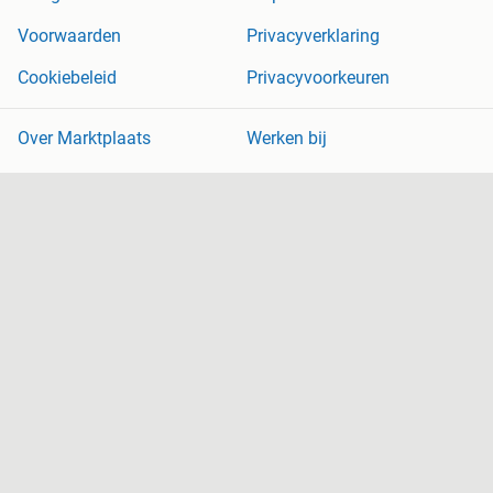
Voorwaarden
Privacyverklaring
Cookiebeleid
Privacyvoorkeuren
Over Marktplaats
Werken bij
Perskamer
Adevinta
2dehands
2ememain
Sitemap
Marktplaats is, voor zover wettelijk toegestaan, niet aansprakelijk
voor (gevolg)schade die voortkomt uit het gebruik van deze site,
dan wel uit fouten of ontbrekende functionaliteiten op deze site.
Copyright © 2026 Marktplaats B.V. Alle rechten voorbehouden.
een
onderneming