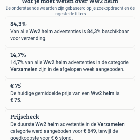
Wat je moet weten over Ww2 helm
De onderstaande waarden zijn gebaseerd op je zoekopdracht en de
ingestelde filters
84,3%
Van alle
Ww2 helm
advertenties is
84,3%
beschikbaar
voor verzending.
14,7%
14,7%
van alle
Ww2 helm
advertenties in de categorie
Verzamelen
zijn in de afgelopen week aangeboden.
€ 75
De huidige gemiddelde prijs van een
Ww2 helm
is
€ 75
.
Prijscheck
De duurste
Ww2 helm
advertentie in de
Verzamelen
categorie werd aangeboden voor
€ 649
, terwijl de
goedkoopste voor
€ 6
stond.