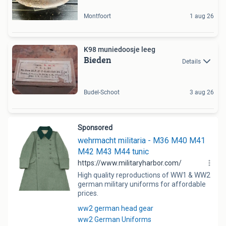
Montfoort
1 aug 26
K98 muniedoosje leeg
Bieden
Details
Budel-Schoot
3 aug 26