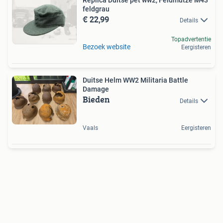
Replica Duitse pet ww2, Feldmütze M43
feldgrau
€ 22,99
Details
Topadvertentie
Bezoek website
Eergisteren
Duitse Helm WW2 Militaria Battle
Damage
Bieden
Details
Vaals
Eergisteren