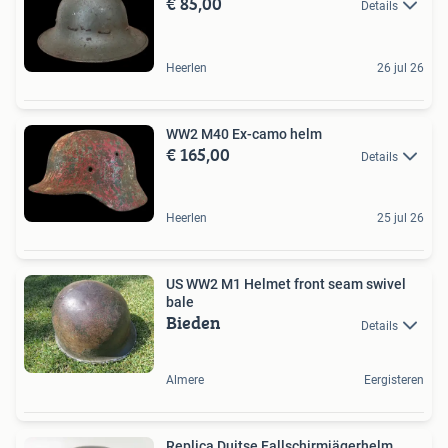
€ 85,00
Details
Heerlen
26 jul 26
WW2 M40 Ex-camo helm
€ 165,00
Details
Heerlen
25 jul 26
US WW2 M1 Helmet front seam swivel
bale
Bieden
Details
Almere
Eergisteren
Replica Duitse Fallschirmjägerhelm