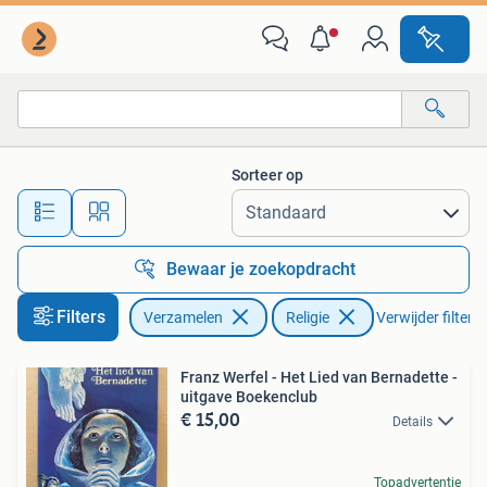
Religie
Sorteer op
Alle afstanden…
Bewaar je zoekopdracht
Filters
Verzamelen
Religie
Verwijder filters
Franz Werfel - Het Lied van Bernadette -
uitgave Boekenclub
€ 15,00
Details
Topadvertentie