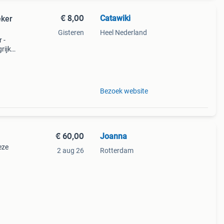
€ 8,00
Catawiki
eker
Gisteren
Heel Nederland
 -
rijk:
nson
Bezoek website
€ 60,00
Joanna
eze
2 aug 26
Rotterdam
r.