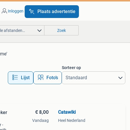
Inloggen
Plaats advertentie
lle afstanden…
Zoek
ame'
Sorteer op
Lijst
Foto’s
€ 8,00
Catawiki
eker
Vandaag
Heel Nederland
 -