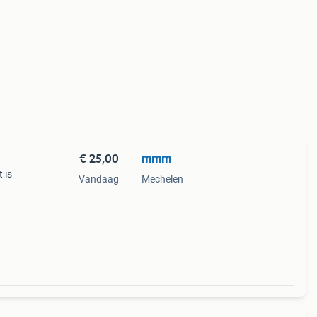
€ 25,00
mmm
 is
Vandaag
Mechelen
teker
 een