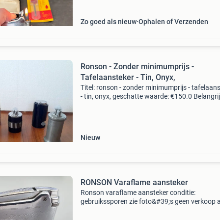
Zo goed als nieuw
Ophalen of Verzenden
Ronson - Zonder minimumprijs -
Tafelaansteker - Tin, Onyx,
Titel: ronson - zonder minimumprijs - tafelaan
- tin, onyx, geschatte waarde: €150.0 Belangrij
winnende biedingen zijn exclusief 9%
koperbescherming + €3 kavel beschrijving
afkomstig
Nieuw
RONSON Varaflame aansteker
Ronson varaflame aansteker conditie:
gebruikssporen zie foto&#39;s geen verkoop 
huis, ophalen is niet mogelijk!