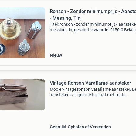
Ronson - Zonder minimumprijs - Aanst
- Messing, Tin,
Titel: ronson - zonder minimumprijs - aansteker
messing, tin, geschatte waarde: €150.0 Belang
winnende biedingen zijn exclusief 9%
koperbescherming + €3 kavel beschrijving ro
vara
Nieuw
Vintage Ronson Varaflame aansteker
Mooie vintage ronson varaflame aansteker. D
aansteker is in gebruikte staat met lichte
gebruikssporen, maar werkt nog perfect. Een
klassiek en stijlvol accessoire voor de liefhebbe
Gebruikt
Ophalen of Verzenden