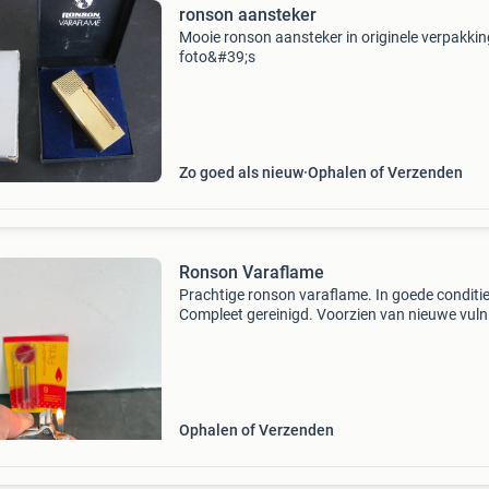
ronson aansteker
Mooie ronson aansteker in originele verpakkin
foto&#39;s
Zo goed als nieuw
Ophalen of Verzenden
Ronson Varaflame
Prachtige ronson varaflame. In goede conditie
Compleet gereinigd. Voorzien van nieuwe vuln
Voorzien van nieuwe brander. Inclusief pakje
originele ronson vuursteentjes. Van deze aans
heb je
Ophalen of Verzenden