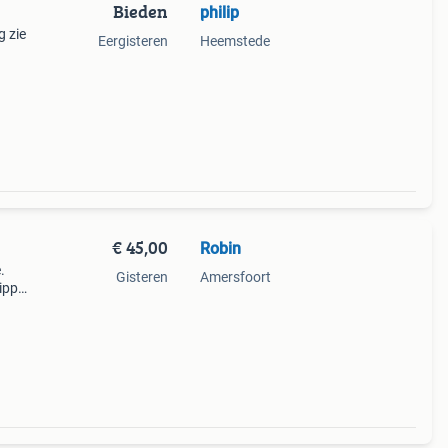
Bieden
philip
g zie
Eergisteren
Heemstede
€ 45,00
Robin
.
Gisteren
Amersfoort
ippel.
teker