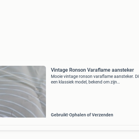
Vintage Ronson Varaflame aansteker
Mooie vintage ronson varaflame aansteker. Dit
een klassiek model, bekend om zijn
betrouwbaarheid en stijlvolle design. De aans
is gebruikt, maar verkeert in goede staat en is
prachtig verz
Gebruikt
Ophalen of Verzenden