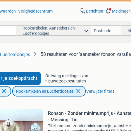
waarden
Veiligheidscentrum
Berichten
Meldingen
Rookartikelen, Aanstekers en
A
Luciferdoosjes
58 resultaten
voor 'aansteker ronson varafl
 Luciferdoosjes
Ontvang meldingen van
r je zoekopdracht
nieuwe zoekresultaten
Rookartikelen en Luciferdoosjes
Verwijder filters
Ronson - Zonder minimumprijs - Aanst
- Messing, Tin,
Titel: ronson - zonder minimumprijs - aansteker