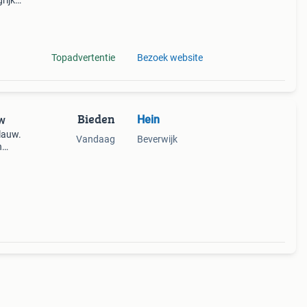
rijk:
nson
Topadvertentie
Bezoek website
Bieden
Hein
uw
lauw.
Vandaag
Beverwijk
n