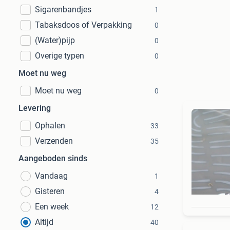
Sigarenbandjes
1
Tabaksdoos of Verpakking
0
(Water)pijp
0
Overige typen
0
Moet nu weg
Moet nu weg
0
Levering
Ophalen
33
Verzenden
35
Aangeboden sinds
Vandaag
1
Gisteren
4
Een week
12
Altijd
40