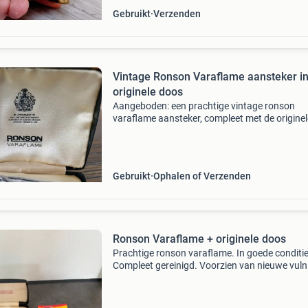
Gebruikt
Verzenden
Vintage Ronson Varaflame aansteker i
originele doos
Aangeboden: een prachtige vintage ronson
varaflame aansteker, compleet met de originel
doos. Doet het niet meer, maar is in perfecte s
Gebruikt
Ophalen of Verzenden
Ronson Varaflame + originele doos
Prachtige ronson varaflame. In goede conditie
Compleet gereinigd. Voorzien van nieuwe vuln
Voorzien van nieuwe brander. Inclusief origine
doosje. Inclusief pakje originele ronson
vuursteentje