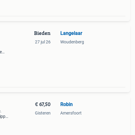
Bieden
Langelaar
n
27 jul 26
Woudenberg
e
taat
€ 67,50
Robin
.
Gisteren
Amersfoort
ippel.
el