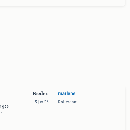
Bieden
marlene
5 jun 26
Rotterdam
r gas