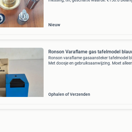
messing, tin, geschatte waarde: €150.0 Belang
winnende biedingen zijn exclusief 9%
koperbescherming + €3 kavel beschrijving ro
vara
Nieuw
Ronson Varaflame gas tafelmodel bla
Ronson varaflame gasaansteker tafelmodel b
Met doosje en gebruiksaanwijzing. Moet allee
nieuw vuursteentje in en gas.
Ophalen of Verzenden