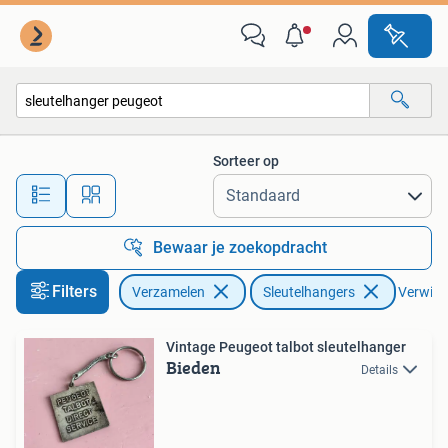
Sleutelhangers
Sorteer op
Alle afstanden…
Bewaar je zoekopdracht
Filters
Verzamelen
Sleutelhangers
Verwijde
Vintage Peugeot talbot sleutelhanger
Bieden
Details