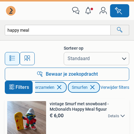
Smurfen
Sorteer op
Alle afstanden…
Bewaar je zoekopdracht
Filters
Verzamelen
Smurfen
Verwijder filters
vintage Smurf met snowboard -
McDonald's Happy Meal figuur
€ 6,00
Details