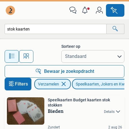
Speelkaarten, Jokers en Kwartetten
Sorteer op
Alle afstanden…
Bewaar je zoekopdracht
Filters
Verzamelen
Speelkaarten, Jokers en Kwar
Speelkaarten Budget kaarten stok
stokken
Bieden
Details
Zundert
2 aug 26