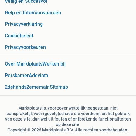
Veilig en Succesvol
Help en Info
Voorwaarden
Privacyverklaring
Cookiebeleid
Privacyvoorkeuren
Over Marktplaats
Werken bij
Perskamer
Adevinta
2dehands
2ememain
Sitemap
Marktplaats is, voor zover wettelijk toegestaan, niet
aansprakelijk voor (gevolg)schade die voortkomt uit het gebruik
van deze site, dan wel uit fouten of ontbrekende functionaliteiten
op deze site.
Copyright © 2026 Marktplaats B.V. Alle rechten voorbehouden.