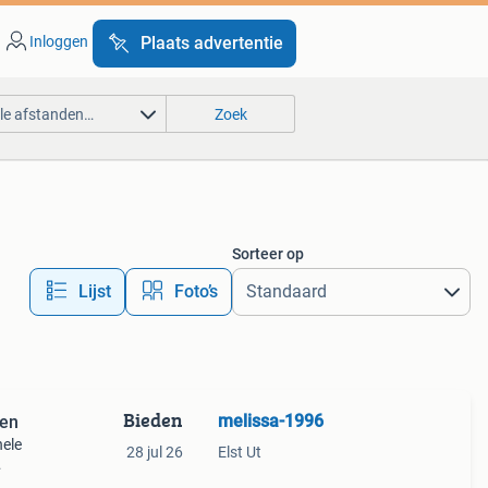
Inloggen
Plaats advertentie
lle afstanden…
Zoek
Sorteer op
Lijst
Foto’s
Bieden
melissa-1996
len
nele
28 jul 26
Elst Ut