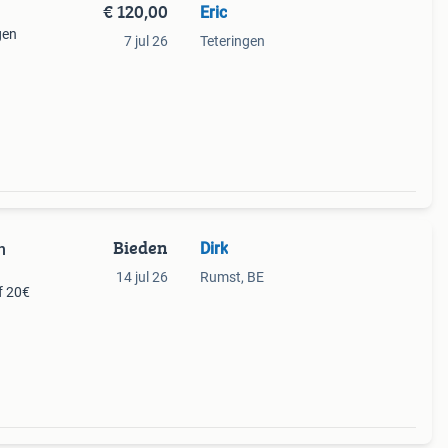
€ 120,00
Eric
gen
7 jul 26
Teteringen
set is
Bieden
Dirk
n
14 jul 26
Rumst, BE
f 20€