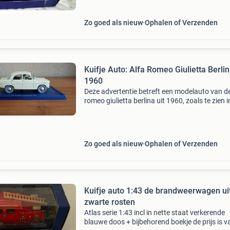
Zo goed als nieuw
Ophalen of Verzenden
Kuifje Auto: Alfa Romeo Giulietta Berli
1960
Deze advertentie betreft een modelauto van de
romeo giulietta berlina uit 1960, zoals te zien i
kuifje-strip &#39;de juwelen van castafiore&#
Het model is in de originele verpakki
Zo goed als nieuw
Ophalen of Verzenden
Kuifje auto 1:43 de brandweerwagen uit
zwarte rosten
Atlas serie 1:43 incl in nette staat verkerende
blauwe doos + bijbehorend boekje de prijs is v