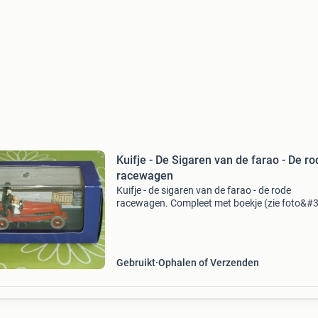
Kuifje - De Sigaren van de farao - De ro
racewagen
Kuifje - de sigaren van de farao - de rode
racewagen. Compleet met boekje (zie foto&#3
het blauwe doosje heeft wat gebruikerssporen
Afmeting doosje 15x 7x 7cm. In de auto van ku
en coch
Gebruikt
Ophalen of Verzenden