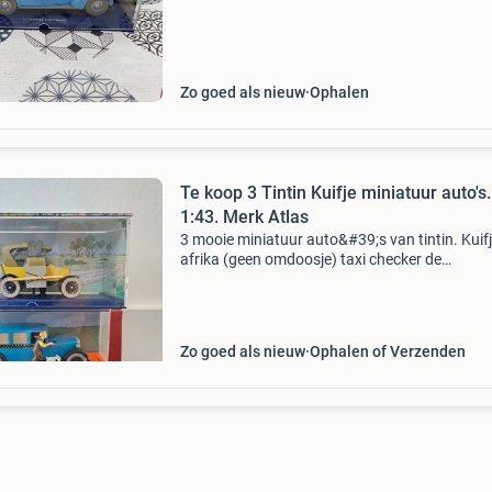
(inclusief displayboxen) en 1 los pvc figuurtje
het o
Zo goed als nieuw
Ophalen
Te koop 3 Tintin Kuifje miniatuur auto's.
1:43. Merk Atlas
3 mooie miniatuur auto&#39;s van tintin. Kuifj
afrika (geen omdoosje) taxi checker de
regeringslimousine
Zo goed als nieuw
Ophalen of Verzenden