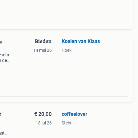
Bieden
Koeien van Klaas
na
14 mei 26
Hoek
 alfa
n de
39;.
€ 20,00
coffeelover
18 jul 26
Stein
ast