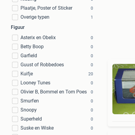
Plaatje, Poster of Sticker
0
Overige typen
1
Figuur
Asterix en Obelix
0
Betty Boop
0
Garfield
0
Guust of Robbedoes
0
Kuifje
20
Looney Tunes
0
Olivier B, Bommel en Tom Poes
0
Smurfen
0
Snoopy
0
Superheld
0
Suske en Wiske
0