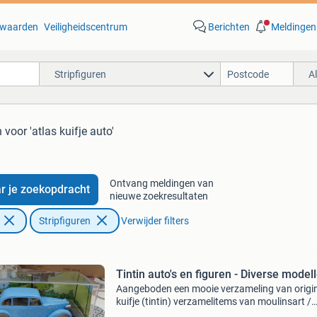
waarden
Veiligheidscentrum
Berichten
Meldingen
Stripfiguren
A
n
voor 'atlas kuifje auto'
Ontvang meldingen van
r je zoekopdracht
nieuwe zoekresultaten
Stripfiguren
Verwijder filters
Tintin auto's en figuren - Diverse model
Aangeboden een mooie verzameling van origi
kuifje (tintin) verzamelitems van moulinsart /
hergé. De set bestaat uit 10 modelauto&#39;s