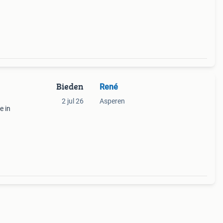
 met
Bieden
René
2 jul 26
Asperen
e in