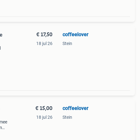
€ 17,50
coffeelover
te
18 jul 26
Stein
l
bij
€ 15,00
coffeelover
e
18 jul 26
Stein
 mee
m
ijs
 k