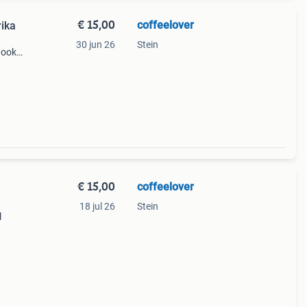
€ 15,00
coffeelover
rika
30 jun 26
Stein
k ook
. Kan
€ 15,00
coffeelover
18 jul 26
Stein
l
bij