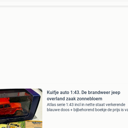
Kuifje auto 1:43. De brandweer jeep
overland zaak zonnebloem
Atlas serie 1:43 incl in nette staat verkerende
blauwe doos + bijbehorend boekje de prijs is v
kijk gerust eens bij mijn andere kuifje adverten
wordt netjes in bubbel folie verzonden indien 