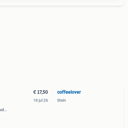
€ 17,50
coffeelover
18 jul 26
Stein
ast
ties
nod