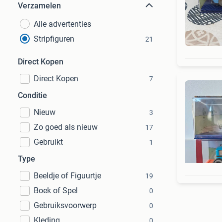
Verzamelen
Alle advertenties
Stripfiguren
21
Direct Kopen
Direct Kopen
7
Conditie
Nieuw
3
Zo goed als nieuw
17
Gebruikt
1
Type
Beeldje of Figuurtje
19
Boek of Spel
0
Gebruiksvoorwerp
0
Kleding
0