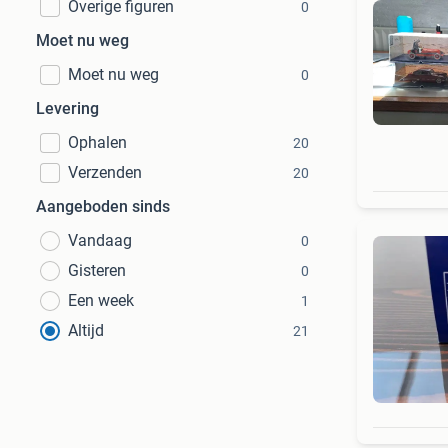
Overige figuren
0
Moet nu weg
Moet nu weg
0
Levering
Ophalen
20
Verzenden
20
Aangeboden sinds
Vandaag
0
Gisteren
0
Een week
1
Altijd
21