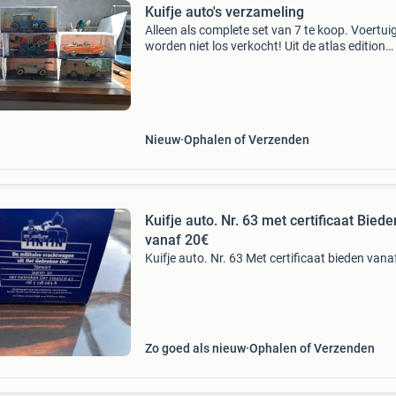
Kuifje auto's verzameling
Alleen als complete set van 7 te koop. Voertui
worden niet los verkocht! Uit de atlas edition
verzameling "bij kuifje in de auto". Deze unieke 
een must-have voor elke kuifje-verzam
Nieuw
Ophalen of Verzenden
Kuifje auto. Nr. 63 met certificaat Biede
vanaf 20€
Kuifje auto. Nr. 63 Met certificaat bieden vana
Zo goed als nieuw
Ophalen of Verzenden