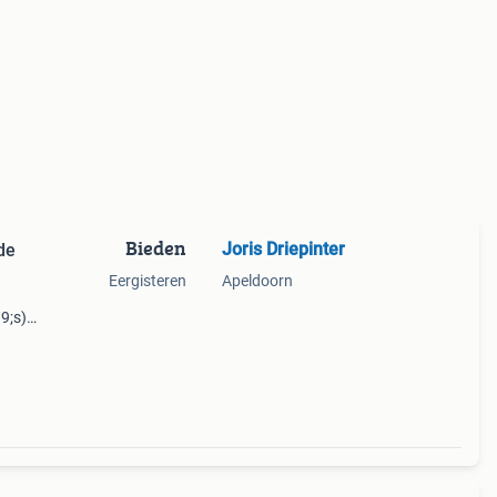
Bieden
Joris Driepinter
de
Eergisteren
Apeldoorn
9;s)
.
ifje /