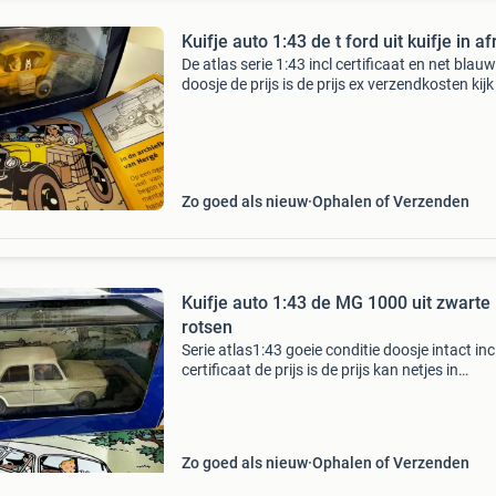
Kuifje auto 1:43 de t ford uit kuifje in af
De atlas serie 1:43 incl certificaat en net blauw
doosje de prijs is de prijs ex verzendkosten kij
eens bij mijn. Andere kuifje advertenties a.u.b
goed verpakt in bubbelfolie verzonden worde
Zo goed als nieuw
Ophalen of Verzenden
Kuifje auto 1:43 de MG 1000 uit zwarte
rotsen
Serie atlas1:43 goeie conditie doosje intact inc
certificaat de prijs is de prijs kan netjes in
bubbelplastic verzonden worden kijk ook eens 
mijn andere kuifje advertenties a.u.b. 2
Zo goed als nieuw
Ophalen of Verzenden