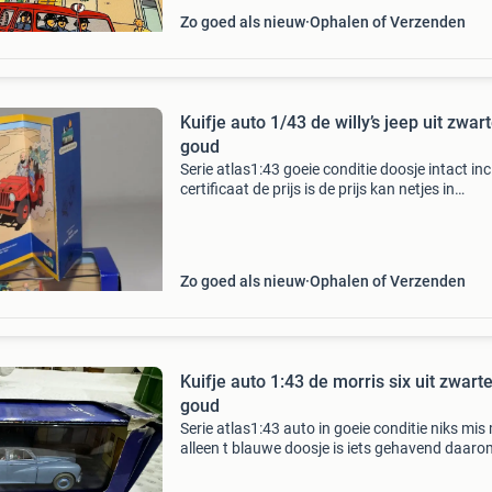
Zo goed als nieuw
Ophalen of Verzenden
Kuifje auto 1/43 de willy’s jeep uit zwar
goud
Serie atlas1:43 goeie conditie doosje intact inc
certificaat de prijs is de prijs kan netjes in
bubbelplastic verzonden worden kijk ook eens 
mijn andere kuifje advertenties a.u.b.
Zo goed als nieuw
Ophalen of Verzenden
Kuifje auto 1:43 de morris six uit zwart
goud
Serie atlas1:43 auto in goeie conditie niks mis
alleen t blauwe doosje is iets gehavend daaro
aangepaste prijs incl certificaat de prijs is de pr
kan netjes in bubbelplastic verzonden worden