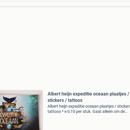
Albert heijn expeditie oceaan plaatjes /
stickers / tattoos
Albert heijn expeditie oceaan plaatjes / sticker
tattoos * e 0,10 per stuk. Gaat alleen om de
plaatjes, het boek heb ik niet meer. Nrs: 1x6, 2,
4x4, 5x2, 6x8, 7x2, 8x4, 9, 10x2, 11x2, 13x2, 1