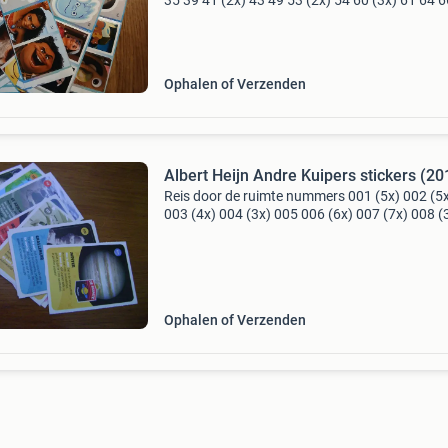
35 39 41 (2x) 43 49 53 (2x) 54 60 (3x) 61 64 
69 (3x) 70 72 73 74 (2x) 76 78 82 84 (2x) 86 
91 92 93 94 (2x) 95 98 99 100
Ophalen of Verzenden
Albert Heijn Andre Kuipers stickers (20
Reis door de ruimte nummers 001 (5x) 002 (5
003 (4x) 004 (3x) 005 006 (6x) 007 (7x) 008 (
009 (3x) 010 (3x) 011 (3x) 012 (2x) 013 (5x) 
(3x) 016 (2x) 017 (7x) 018 (4x) 019 (3x) 020 (
022 (5
Ophalen of Verzenden