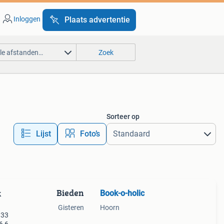
Inloggen
Plaats advertentie
lle afstanden…
Zoek
Sorteer op
Lijst
Foto’s
Bieden
Book-o-holic
k
Gisteren
Hoorn
 33