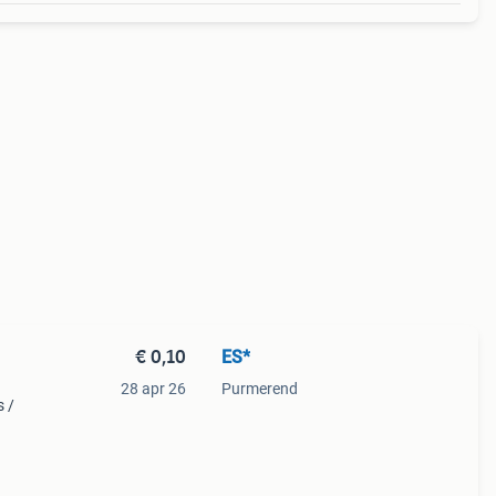
€ 0,10
ES*
28 apr 26
Purmerend
s /
 3x2,
4