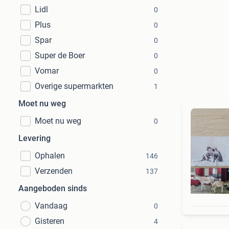
Lidl
0
Plus
0
Spar
0
Super de Boer
0
Vomar
0
Overige supermarkten
1
Moet nu weg
Moet nu weg
0
Levering
Ophalen
146
Verzenden
137
Aangeboden sinds
Vandaag
0
Gisteren
4