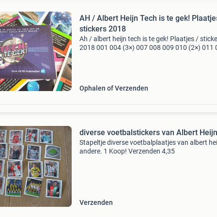
AH / Albert Heijn Tech is te gek! Plaatje
stickers 2018
Ah / albert heijn tech is te gek! Plaatjes / stick
2018 001 004 (3×) 007 008 009 010 (2×) 011
(2×) 016 (2×) 018 019 (2x) 021 (2×) 027 028 
030 032 034 (2×) 035 (2×) 036 037 042 043 0
(2×)
Ophalen of Verzenden
diverse voetbalstickers van Albert Heij
Stapeltje diverse voetbalplaatjes van albert he
andere. 1 Koop! Verzenden 4,35
Verzenden