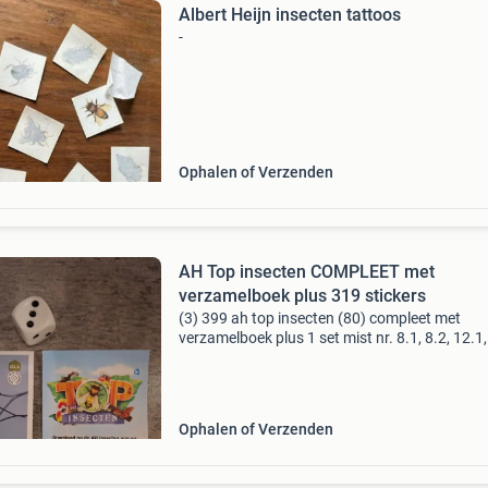
Albert Heijn insecten tattoos
-
Ophalen of Verzenden
AH Top insecten COMPLEET met
verzamelboek plus 319 stickers
(3) 399 ah top insecten (80) compleet met
verzamelboek plus 1 set mist nr. 8.1, 8.2, 12.1,
25.1, 25.2 En verzamelboek en 245 losse stick
(divers) bekijk eventueel mijn overige advertent
Ophalen of Verzenden