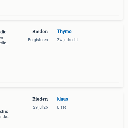
Bieden
Thymo
edig
en
Eergisteren
Zwijndrecht
ctie.
leek
n. W
Bieden
klaas
29 jul 26
Lisse
ch is
enden