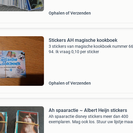
Ophalen of Verzenden
Stickers AH magische kookboek
3 stickers van magische kookboek nummer 66
94. Ik vraag 0,10 per sticker
Ophalen of Verzenden
Ah spaaractie ~ Albert Heijn stickers
Ah spaaractie disney stickers meer dan 400
exemplaren. Mag ook los. Stuur uw lijstje maa
door. De volgende nummers heb ik niet; 16 - 20
- 23 - 25 - 27 30 - 34 - 37 - 38 - 45 - 47 - 49 52 - 