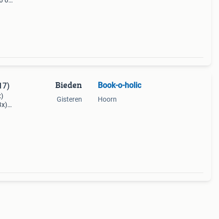
66 67
87 89
Bieden
Book-o-holic
17)
x)
Gisteren
Hoorn
3x)
014
2x)