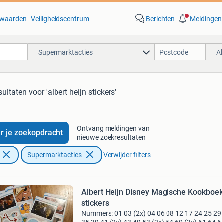
waarden
Veiligheidscentrum
Berichten
Meldingen
Supermarktacties
A
sultaten
voor 'albert heijn stickers'
Ontvang meldingen van
r je zoekopdracht
nieuwe zoekresultaten
Supermarktacties
Verwijder filters
Albert Heijn Disney Magische Kookboe
stickers
Nummers: 01 03 (2x) 04 06 08 12 17 24 25 29