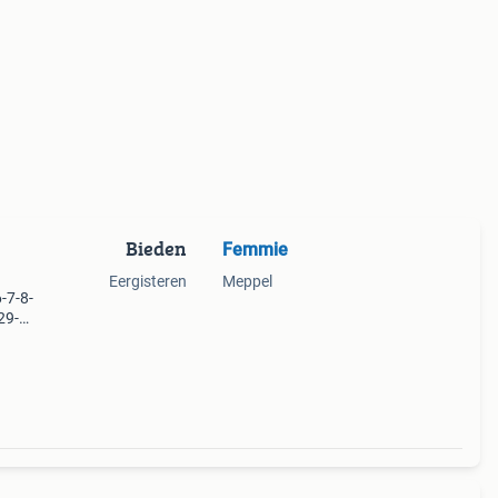
Bieden
Femmie
Eergisteren
Meppel
-7-8-
29-
49-
-69-