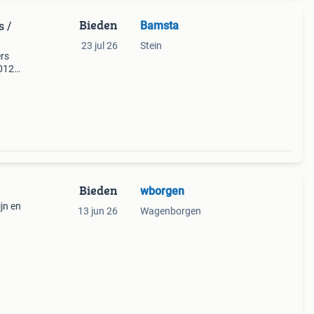
Bieden
Bamsta
s /
23 jul 26
Stein
ers
 012
029
47
Bieden
wborgen
n
ijn en
13 jun 26
Wagenborgen