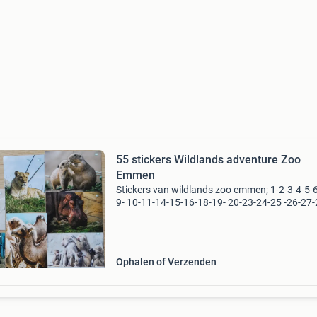
55 stickers Wildlands adventure Zoo
Emmen
Stickers van wildlands zoo emmen; 1-2-3-4-5-6
9- 10-11-14-15-16-18-19- 20-23-24-25 -26-27-
30-31-33-34-35-39- 41-42-43-44-45-46-47-48-
51-52-53-54-55-56-57-59- 60-62-64-65-67-68 
70. Ik v
Ophalen of Verzenden