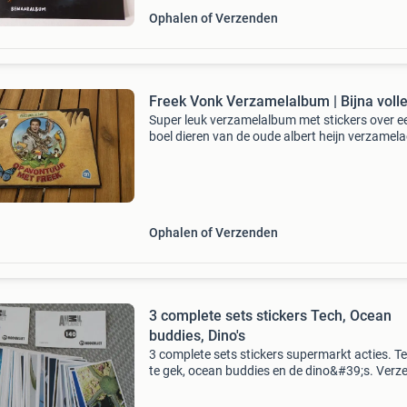
Ophalen of Verzenden
Freek Vonk Verzamelalbum | Bijna voll
Super leuk verzamelalbum met stickers over e
boel dieren van de oude albert heijn verzamela
Ik verwacht hier niet veel voor te krijgen, maar 
het mij zonde om zo een oud boek weg te doe
Ophalen of Verzenden
3 complete sets stickers Tech, Ocean
buddies, Dino's
3 complete sets stickers supermarkt acties. Te
te gek, ocean buddies en de dino&#39;s. Verz
als brieven bus pakje