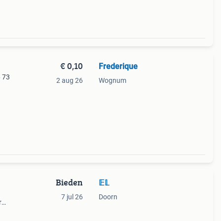
€ 0,10
Frederique
 73
2 aug 26
Wognum
Bieden
𝔼𝕃
7 jul 26
Doorn
r
 - 21
57 -