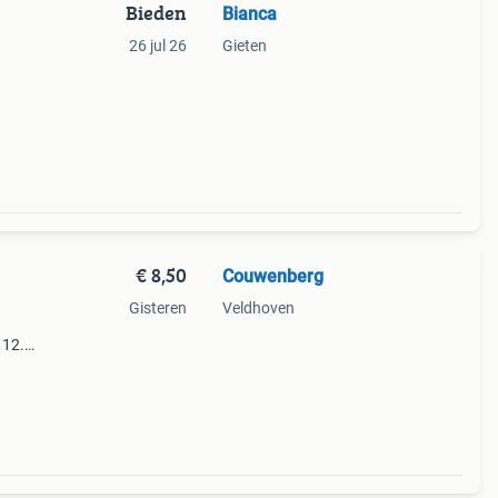
Bieden
Bianca
26 jul 26
Gieten
€ 8,50
Couwenberg
Gisteren
Veldhoven
 12.2,
ers
ies i.