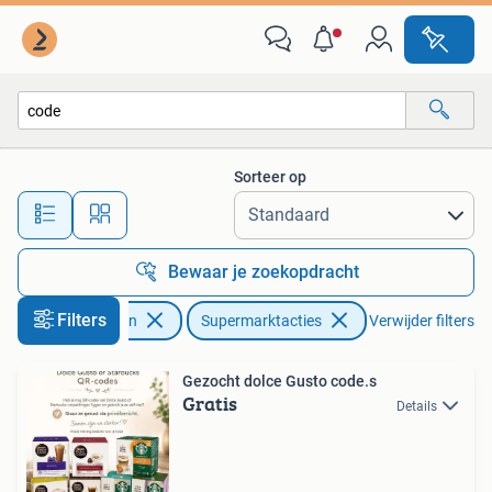
Supermarktacties
Sorteer op
Alle afstanden…
Bewaar je zoekopdracht
Filters
Verzamelen
Supermarktacties
Verwijder filters
Gezocht dolce Gusto code.s
Gratis
Details