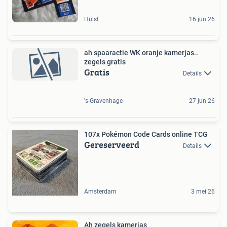
Hulst
16 jun 26
ah spaaractie WK oranje kamerjas..
zegels gratis
Gratis
Details
's-Gravenhage
27 jun 26
107x Pokémon Code Cards online TCG
Gereserveerd
Details
Amsterdam
3 mei 26
Ah zegels kamerjas