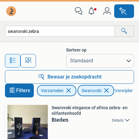
Swarovski
Sorteer op
Alle afstanden…
Bewaar je zoekopdracht
Filters
Verzamelen
Swarovski
Verwijder fil
Swarovski elegance of africa zebra- en
olifantenhoofd
Bieden
Details