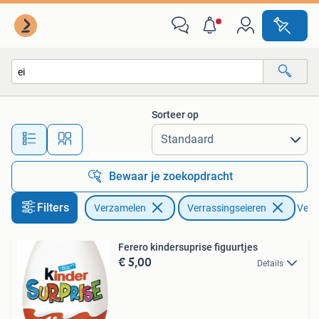
Verrassingseieren
Sorteer op
Alle afstanden…
Bewaar je zoekopdracht
Filters
Verzamelen
Verrassingseieren
Verwi
Ferero kindersuprise figuurtjes
€ 5,00
Details