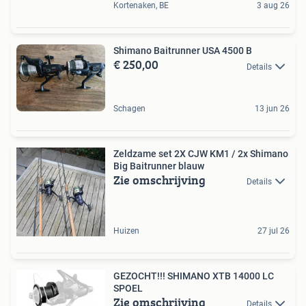
Kortenaken, BE
3 aug 26
Shimano Baitrunner USA 4500 B
€ 250,00
Details
Schagen
13 jun 26
Zeldzame set 2X CJW KM1 / 2x Shimano
Big Baitrunner blauw
Zie omschrijving
Details
Huizen
27 jul 26
GEZOCHT!!! SHIMANO XTB 14000 LC
SPOEL
Zie omschrijving
Details