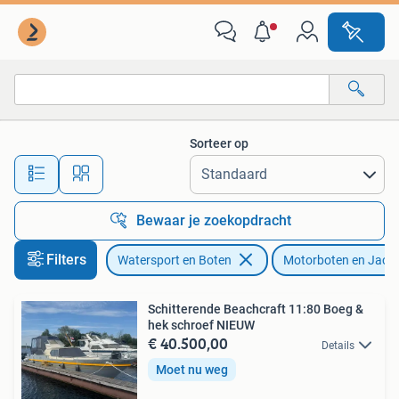
Motorboten en Motorjachten
Sorteer op
Alle afstanden…
Bewaar je zoekopdracht
Filters
Watersport en Boten
Motorboten en Jach
Schitterende Beachcraft 11:80 Boeg &
hek schroef NIEUW
€ 40.500,00
Details
Moet nu weg