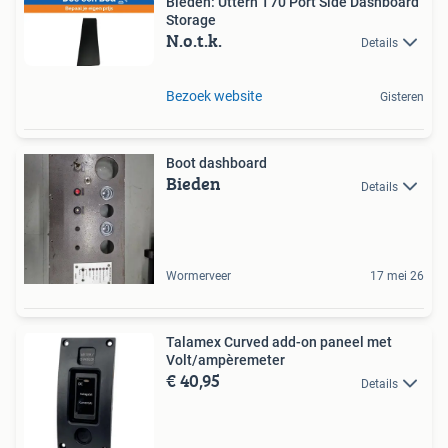
Bieden: Uttern T70 Port Side Dashboard
Storage
N.o.t.k.
Details
Bezoek website
Gisteren
Boot dashboard
Bieden
Details
Wormerveer
17 mei 26
Talamex Curved add-on paneel met
Volt/ampèremeter
€ 40,95
Details