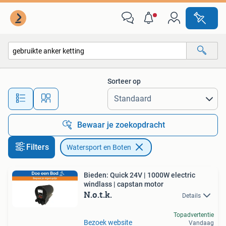
Watersport en Boten
Sorteer op
Alle afstanden…
Bewaar je zoekopdracht
Filters
Watersport en Boten
Bieden: Quick 24V | 1000W electric
windlass | capstan motor
N.o.t.k.
Details
Topadvertentie
Bezoek website
Vandaag