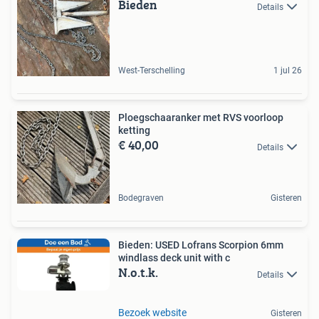
Bieden
Details
West-Terschelling
1 jul 26
Ploegschaaranker met RVS voorloop
ketting
€ 40,00
Details
Bodegraven
Gisteren
Bieden: USED Lofrans Scorpion 6mm
windlass deck unit with c
N.o.t.k.
Details
Bezoek website
Gisteren