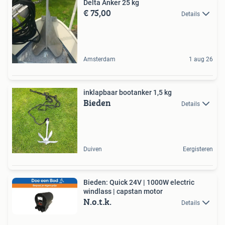
Delta Anker 25 kg
€ 75,00
Details
Amsterdam
1 aug 26
inklapbaar bootanker 1,5 kg
Bieden
Details
Duiven
Eergisteren
Bieden: Quick 24V | 1000W electric
windlass | capstan motor
N.o.t.k.
Details