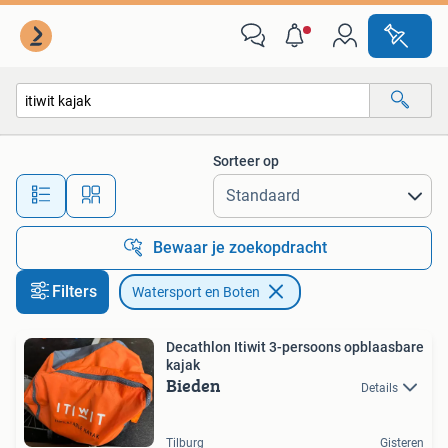
Watersport en Boten
Sorteer op
Alle afstanden…
Bewaar je zoekopdracht
Filters
Watersport en Boten
Decathlon Itiwit 3-persoons opblaasbare
kajak
Bieden
Details
Tilburg
Gisteren