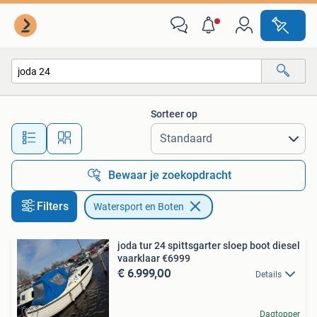
Watersport en Boten
Sorteer op
Alle afstanden…
Bewaar je zoekopdracht
Filters
Watersport en Boten
joda tur 24 spittsgarter sloep boot diesel
vaarklaar €6999
€ 6.999,00
Details
Dagtopper