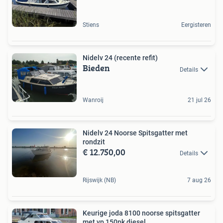
Stiens
Eergisteren
Nidelv 24 (recente refit)
Bieden
Details
Wanroij
21 jul 26
Nidelv 24 Noorse Spitsgatter met
rondzit
€ 12.750,00
Details
Rijswijk (NB)
7 aug 26
Keurige joda 8100 noorse spitsgatter
met vp 150pk diesel