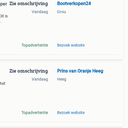
Zie omschrijving
Bootverkopen24
oper
Vandaag
Grou
it is
 voor
Topadvertentie
Bezoek website
Zie omschrijving
Prins van Oranje Heeg
Vandaag
Heeg
 het
oop?
s in
Topadvertentie
Bezoek website