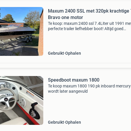
Maxum 2400 SSL met 320pk krachtige 
Bravo one motor
Te koop: maxum 2400 ssl 7.4Liter uit 1991 me
perfecte trailer liefhebber boot! Altijd goed
onderhouden. Recent vervangen voor onderho
bougies - motorolie - versnelling olie - nieuwe
versterker -
Gebruikt
Ophalen
Speedboot maxum 1800
Te koop maxum 1800 190 pk inboard mercury 
wordt later aangevuld
Gebruikt
Ophalen