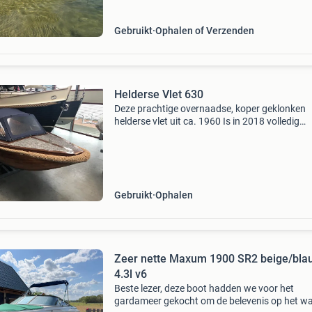
Gebruikt
Ophalen of Verzenden
Helderse Vlet 630
Deze prachtige overnaadse, koper geklonken
helderse vlet uit ca. 1960 Is in 2018 volledig
opgeknapt. Zo is de boot volledig opnieuw gel
beschikt de boot over een nieuwe buiskap met
schuin aflopend
Gebruikt
Ophalen
Zeer nette Maxum 1900 SR2 beige/bla
4.3l v6
Beste lezer, deze boot hadden we voor het
gardameer gekocht om de belevenis op het wa