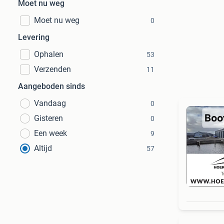
Moet nu weg
Moet nu weg
0
Levering
Ophalen
53
Verzenden
11
Aangeboden sinds
Vandaag
0
Gisteren
0
Een week
9
Altijd
57