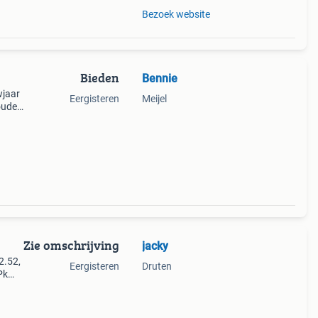
Bezoek website
Bieden
Bennie
wjaar
Eergisteren
Meijel
ouden
r
Zie omschrijving
jacky
2.52,
Eergisteren
Druten
Pk
pen
tra