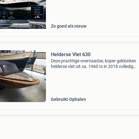
zoek zijn naar een boot voor dagtochten, wat
Zo goed als nieuw
Helderse Vlet 630
Deze prachtige overnaadse, koper geklonken
helderse vlet uit ca. 1960 Is in 2018 volledig
opgeknapt. Zo is de boot volledig opnieuw gel
beschikt de boot over een nieuwe buiskap met
schuin aflopend
Gebruikt
Ophalen