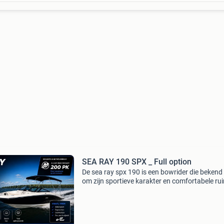
SEA RAY 190 SPX _ Full option
De sea ray spx 190 is een bowrider die bekend
om zijn sportieve karakter en comfortabele ru
Het is een populaire keuze voor gezinnen die o
zoek zijn naar een boot voor dagtochten, wat