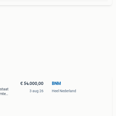
€ 54.000,00
BNM
 staat
3 aug 26
Heel Nederland
imte.
p
erspo