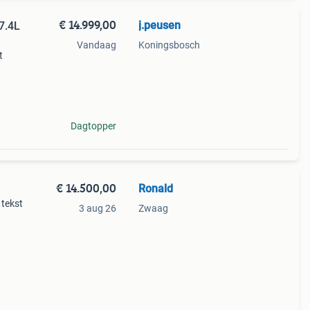
€ 14.999,00
j.peusen
7.4L
Vandaag
Koningsbosch
t
ud: -
Dagtopper
€ 14.500,00
Ronald
tekst
3 aug 26
Zwaag