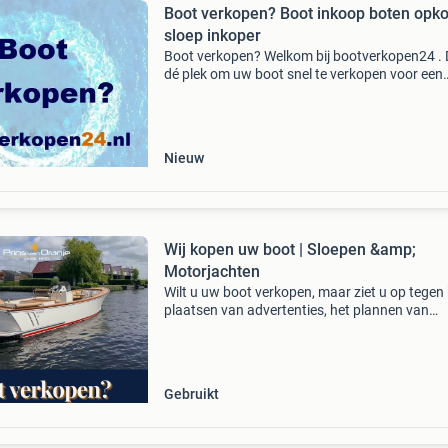
Boot verkopen? Boot inkoop boten opk
sloep inkoper
Boot verkopen? Welkom bij bootverkopen24 . D
dé plek om uw boot snel te verkopen voor een
goede prijs . Wij kopen het gehele jaar boten in
eigen inkoop dus geen tussenpersonen maar
directe i
Nieuw
Wij kopen uw boot | Sloepen &amp;
Motorjachten
Wilt u uw boot verkopen, maar ziet u op tegen
plaatsen van advertenties, het plannen van
bezichtigingen en de onzekerheid van de verk
Wij kopen sloepen en motorjachten rechtstreek
en zorge
Gebruikt