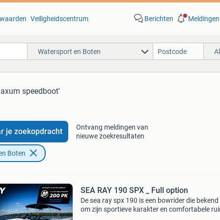
waarden
Veiligheidscentrum
Berichten
Meldingen
Watersport en Boten
A
maxum speedboot'
Ontvang meldingen van
r je zoekopdracht
nieuwe zoekresultaten
en Boten
SEA RAY 190 SPX _ Full option
De sea ray spx 190 is een bowrider die bekend
om zijn sportieve karakter en comfortabele ru
Het is een populaire keuze voor gezinnen die o