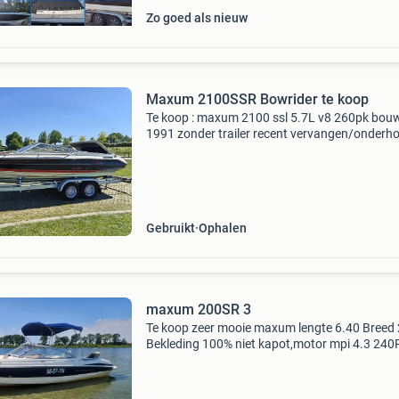
Zo goed als nieuw
Maxum 2100SSR Bowrider te koop
Te koop : maxum 2100 ssl 5.7L v8 260pk bou
1991 zonder trailer recent vervangen/onderh
: dit voorjaar : anti fouling aangebracht gimbal
lager vervangen rubbers staartstuk startmoto
voor de
Gebruikt
Ophalen
maxum 200SR 3
Te koop zeer mooie maxum lengte 6.40 Breed 
Bekleding 100% niet kapot,motor mpi 4.3 240
zeer zuinig groot zonnedekmet hoofdsteun o
puntloos 4 personen rvs groef koelkast met ex
accu groot