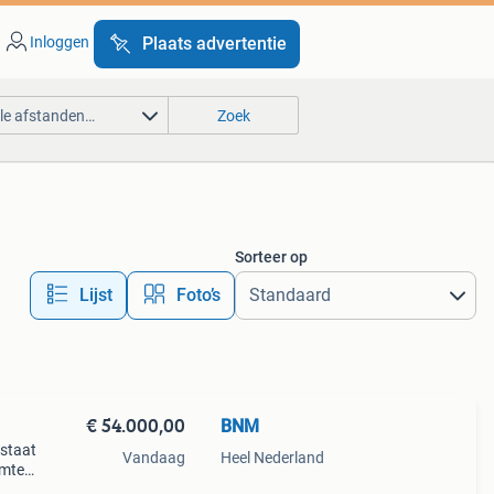
Inloggen
Plaats advertentie
lle afstanden…
Zoek
Sorteer op
Lijst
Foto’s
€ 54.000,00
BNM
 staat
Vandaag
Heel Nederland
imte.
p