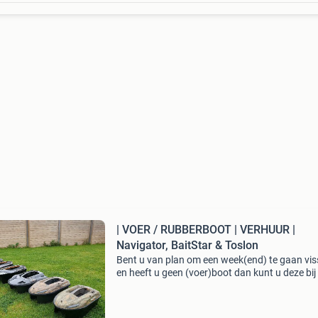
| VOER / RUBBERBOOT | VERHUUR |
Navigator, BaitStar & Toslon
Bent u van plan om een week(end) te gaan vi
en heeft u geen (voer)boot dan kunt u deze bij
huren, of twijfelt u over de aanschaf van een
voerboot dan kunt u door middel van onze ve
servic