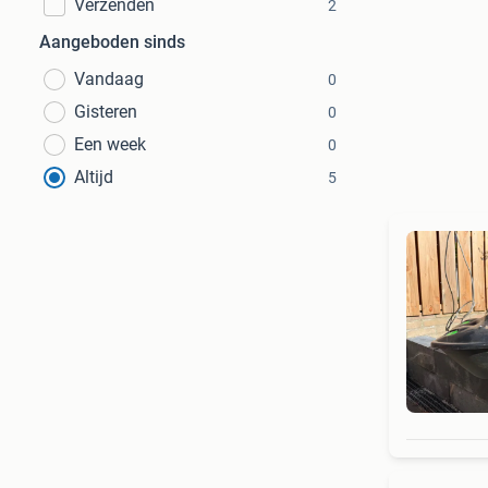
Verzenden
2
Aangeboden sinds
Vandaag
0
Gisteren
0
Een week
0
Altijd
5