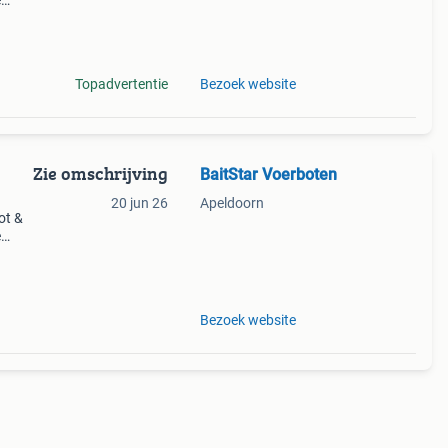
é
act,
t
Topadvertentie
Bezoek website
Zie omschrijving
BaitStar Voerboten
20 jun 26
Apeldoorn
ot &
é
act,
t
Bezoek website