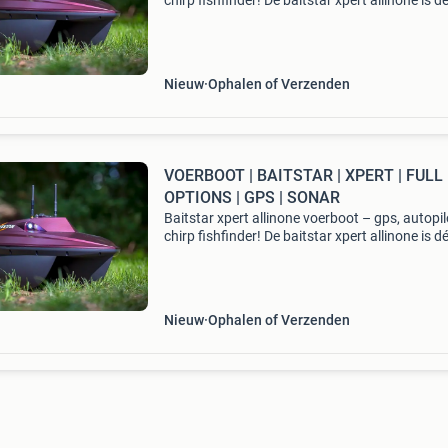
chirp fishfinder! De baitstar xpert allinone is d
voerboot voor de moderne karpervisser. Comp
snel, betrouwbaar en uitgerust met de nieuws
Nieuw
Ophalen of Verzenden
VOERBOOT | BAITSTAR | XPERT | FULL
OPTIONS | GPS | SONAR
Baitstar xpert allinone voerboot – gps, autopil
chirp fishfinder! De baitstar xpert allinone is d
voerboot voor de moderne karpervisser. Comp
snel, betrouwbaar en uitgerust met de nieuws
Nieuw
Ophalen of Verzenden