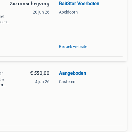
Zie omschrijving
BaitStar Voerboten
20 jun 26
Apeldoorn
met
 een
tar
rs di
Bezoek website
€ 550,00
Aangeboden
er
de
4 jun 26
Casteren
vm