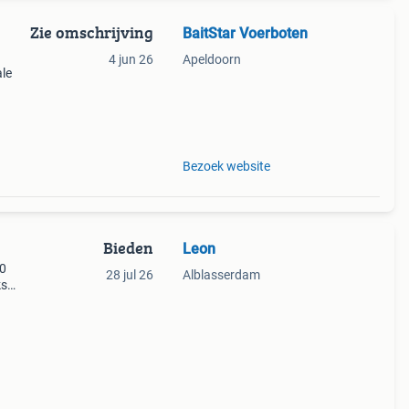
Zie omschrijving
BaitStar Voerboten
4 jun 26
Apeldoorn
le
€1899
Bezoek website
Bieden
Leon
10
28 jul 26
Alblasserdam
ks
 wel