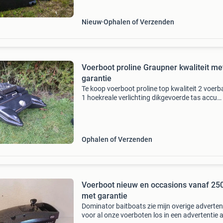
formaat (56x32x24cm)
Nieuw
Ophalen of Verzenden
Voerboot proline Graupner kwaliteit me
garantie
Te koop voerboot proline top kwaliteit 2 voer
1 hoekreale verlichting dikgevoerde tas accu
oplader incl 3 maanden garantie wij zijn geves
in lommel belgie dat is 10 min over de grens bij
Ophalen of Verzenden
Voerboot nieuw en occasions vanaf 25
met garantie
Dominator baitboats zie mijn overige adverten
voor al onze voerboten los in een advertentie al