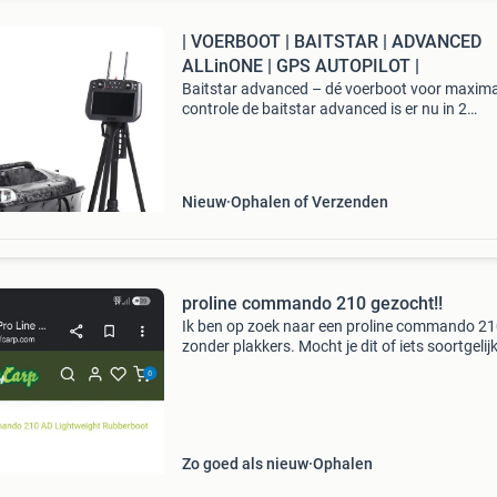
| VOERBOOT | BAITSTAR | ADVANCED
ALLinONE | GPS AUTOPILOT |
Baitstar advanced – dé voerboot voor maxima
controle de baitstar advanced is er nu in 2
uitvoeringen: baitstar advanced (normaal) – 
– met handzender (geen touchscreen) – gps
autopilot (90
Nieuw
Ophalen of Verzenden
proline commando 210 gezocht!!
Ik ben op zoek naar een proline commando 2
zonder plakkers. Mocht je dit of iets soortgelij
verkopen hoor ik het graag. De prijs komen we
uit. Boot rubberboot voerboot elektromotor
rebelcell
Zo goed als nieuw
Ophalen