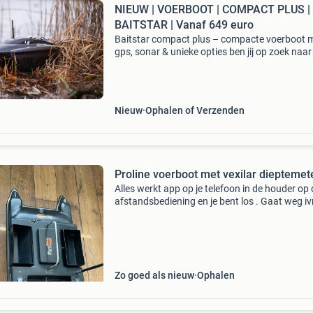
NIEUW | VOERBOOT | COMPACT PLUS |
BAITSTAR | Vanaf 649 euro
Baitstar compact plus – compacte voerboot 
gps, sonar & unieke opties ben jij op zoek naar
compacte maar krachtige voerboot ? De baits
compact plus is speciaal ontwikkeld voor visse
Nieuw
Ophalen of Verzenden
Proline voerboot met vexilar dieptemet
Alles werkt app op je telefoon in de houder op 
afstandsbediening en je bent los . Gaat weg i
opruimen
Zo goed als nieuw
Ophalen