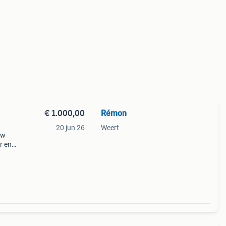
€ 1.000,00
Rémon
20 jun 26
Weert
ow
r en
heeft
orde