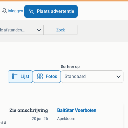
Inloggen
Plaats advertentie
lle afstanden…
Zoek
Sorteer op
Lijst
Foto’s
Zie omschrijving
BaitStar Voerboten
20 jun 26
Apeldoorn
ot &