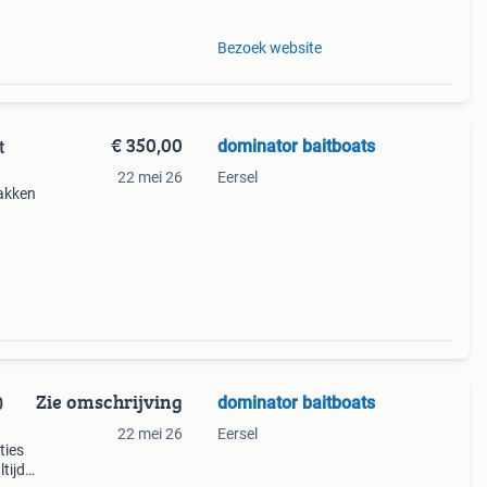
Bezoek website
€ 350,00
dominator baitboats
t
22 mei 26
Eersel
bakken
tigd
 eer
Zie omschrijving
dominator baitboats
0
22 mei 26
Eersel
ties
tijd