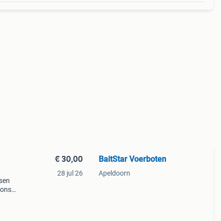
€ 30,00
BaitStar Voerboten
28 jul 26
Apeldoorn
ssen
 ons
rhuur