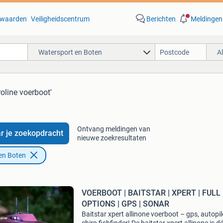
waarden
Veiligheidscentrum
Berichten
Meldingen
Watersport en Boten
A
roline voerboot'
Ontvang meldingen van
r je zoekopdracht
nieuwe zoekresultaten
en Boten
VOERBOOT | BAITSTAR | XPERT | FULL
OPTIONS | GPS | SONAR
Baitstar xpert allinone voerboot – gps, autopil