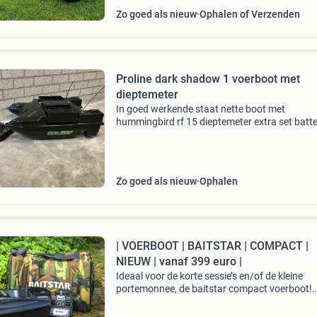
Zo goed als nieuw
Ophalen of Verzenden
Proline dark shadow 1 voerboot met
dieptemeter
In goed werkende staat nette boot met
hummingbird rf 15 dieptemeter extra set batte
voor handzender incl kist voor handzender en
dieptemeter hookrelease is niet werkend, verd
goede boot. Ac
Zo goed als nieuw
Ophalen
| VOERBOOT | BAITSTAR | COMPACT |
NIEUW | vanaf 399 euro |
Ideaal voor de korte sessie’s en/of de kleine
portemonnee, de baitstar compact voerboot!
Https:www.baitstar-voerboten.nl/baitstar-
compact-voerboot/ de compact is door zijn kl