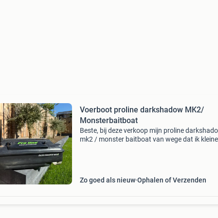
Voerboot proline darkshadow MK2/
Monsterbaitboat
Beste, bij deze verkoop mijn proline darkshad
mk2 / monster baitboat van wege dat ik kleine
compacter ga vissen. De boot is 100% in orde 
altijd netjes onderhoud gehad. 4 Lipo accu`vo
d
Zo goed als nieuw
Ophalen of Verzenden