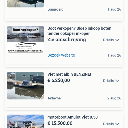
Luinjeberd
1 aug 26
Boot verkopen? Sloep inkoop boten
tender opkoper inkoper
Zie omschrijving
Details
Bezoek website
1 aug 26
Vlet met albin BENZINE!
€ 6.250,00
Details
Terherne
2 aug 26
motorboot Amulet Vlet 8.50
€ 15.500,00
Details