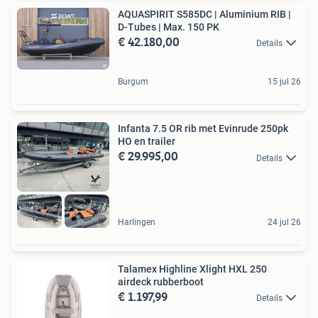
AQUASPIRIT S585DC | Aluminium RIB |
D-Tubes | Max. 150 PK
€ 42.180,00
Details
Burgum
15 jul 26
Infanta 7.5 OR rib met Evinrude 250pk
HO en trailer
€ 29.995,00
Details
Harlingen
24 jul 26
Talamex Highline Xlight HXL 250
airdeck rubberboot
€ 1.197,99
Details