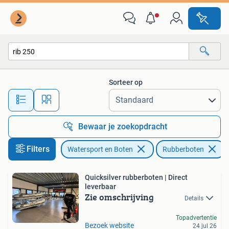
Rubberboten
Sorteer op
Alle afstanden…
Bewaar je zoekopdracht
Filters
Watersport en Boten
Rubberboten
V
Quicksilver rubberboten | Direct
leverbaar
Zie omschrijving
Details
Topadvertentie
Bezoek website
24 jul 26