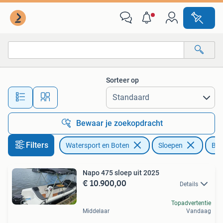
Sloepen
Sorteer op
Alle afstanden…
Bewaar je zoekopdracht
Filters
Watersport en Boten
Sloepen
Bim
Napo 475 sloep uit 2025
€ 10.900,00
Details
Topadvertentie
Middelaar
Vandaag