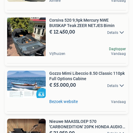
Almere
Vandaag
Corsiva 520 9,9pk Mercury NWE
BUISKAP Teak ZEER NETJES Bimin
€ 12.450,00
Details
Dagtopper
Vijfhuizen
Vandaag
Gozzo Mimi Libeccio 8.50 Classic 110pk
Full Options Cabine
€ 55.000,00
Details
Bezoek website
Vandaag
Nieuwe MAASSLOEP 570
'CARBONEDITION' 20PK HONDA AUDIO
€ 21.950,00
OPTIES