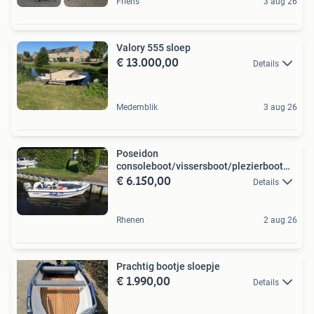
Friens
3 aug 26
Valory 555 sloep
€ 13.000,00
Details
Medemblik
3 aug 26
Poseidon
consoleboot/vissersboot/plezierboot
€ 6.150,00
met 30 pk
Details
Rhenen
2 aug 26
Prachtig bootje sloepje
€ 1.990,00
Details