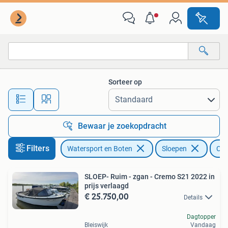
Sloepen
Sorteer op
Alle afstanden…
Bewaar je zoekopdracht
Filters
Watersport en Boten
Sloepen
Con
SLOEP- Ruim - zgan - Cremo S21 2022 in
prijs verlaagd
€ 25.750,00
Details
Dagtopper
Bleiswijk
Vandaag