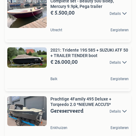
Complete set - Beauty 500 sloep,
Mercury 9.9pk, Pega trailer
€ 5.500,00
Details
Utrecht
Eergisteren
2021: Tridente 19S 585 + SUZUKI ATF 50
+ TRAILER TENDER boot
€ 26.000,00
Details
Balk
Eergisteren
Prachtige 4Family 495 Deluxe +
Torqeedo 2.0 *NIEUWE ACCU'S*
Gereserveerd
Details
Enkhuizen
Eergisteren