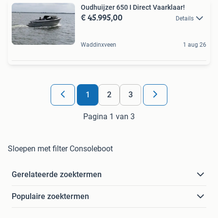
Oudhuijzer 650 I Direct Vaarklaar!
€ 45.995,00
Details
Waddinxveen
1 aug 26
1
2
3
Pagina 1 van 3
Sloepen met filter Consoleboot
Gerelateerde zoektermen
Populaire zoektermen