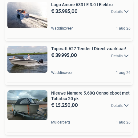
Lago Amore 633 I E 3.0 I Elektro
€ 35.995,00
Details
Waddinxveen
1 aug 26
Topcraft 627 Tender I Direct vaarklaar!
€ 39.995,00
Details
Waddinxveen
1 aug 26
Nieuwe Namare 5.60Q Consoleboot met
Tohatsu 20 pk
€ 15.250,00
Details
Muiderberg
1 aug 26