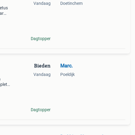
Vandaag
Doetinchem
vetus
aar
e
n
Dagtopper
Bieden
Marc.
Vandaag
Poeldijk
n
mplete
r en
i
Dagtopper