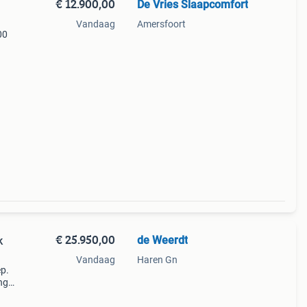
€ 12.900,00
De Vries Slaapcomfort
Vandaag
Amersfoort
00
n
eedse
€ 25.950,00
de Weerdt
k
Vandaag
Haren Gn
ep.
ng