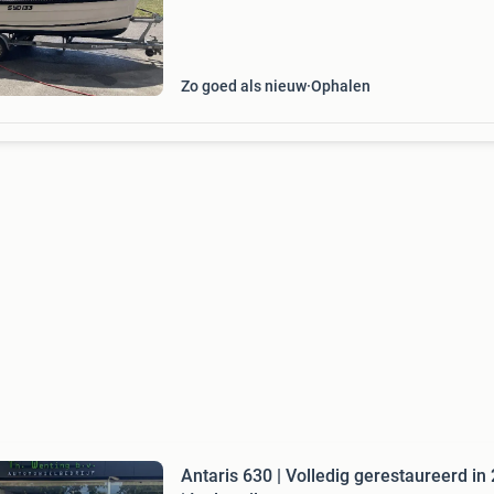
verkeerd alles in zeer goede staat. De sloep is
Zo goed als nieuw
Ophalen
Antaris 630 | Volledig gerestaureerd in