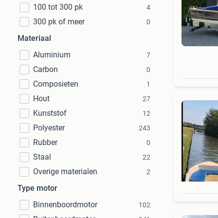
100 tot 300 pk
4
300 pk of meer
0
Materiaal
Aluminium
7
Carbon
0
Composieten
1
Hout
27
Kunststof
12
Polyester
243
Rubber
0
Staal
22
Overige materialen
2
Type motor
Binnenboordmotor
102