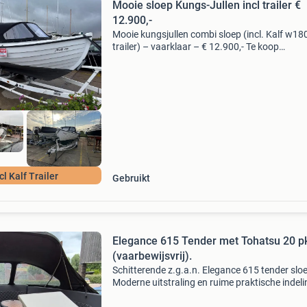
Mooie sloep Kungs-Jullen incl trailer €
12.900,-
Mooie kungsjullen combi sloep (incl. Kalf w18
trailer) – vaarklaar – € 12.900,- Te koop
aangeboden: een mooie en goed onderhoude
kungsjullen combi , een degelijk gebouwde zw
polyester slo
cl Kalf Trailer
Gebruikt
Elegance 615 Tender met Tohatsu 20 p
(vaarbewijsvrij).
Schitterende z.g.a.n. Elegance 615 tender slo
Moderne uitstraling en ruime praktische indeli
met zonnedek en bimini top. Dankzij de goede