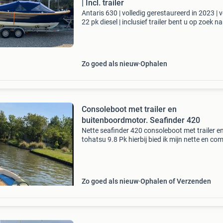
| Incl. trailer
Antaris 630 | volledig gerestaureerd in 2023 | 
22 pk diesel | inclusief trailer bent u op zoek n
een stijlvolle en degelijk gebouwde nederlands
sloep? Dan is deze antaris 630 uit 2004 een u
Zo goed als nieuw
Ophalen
Consoleboot met trailer en
buitenboordmotor. Seafinder 420
Nette seafinder 420 consoleboot met trailer e
tohatsu 9.8 Pk hierbij bied ik mijn nette en co
seafinder 420 consoleboot aan, inclusief traile
buitenboordmotor. De boot is ideaal voor heerl
Zo goed als nieuw
Ophalen of Verzenden