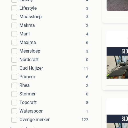
Lifestyle
3
Maassloep
3
Makma
2
Maril
4
Maxima
6
Meersloep
3
Nordcraft
0
Oud Huijzer
11
Primeur
6
Rhea
2
Stormer
0
Topcraft
8
Waterspoor
1
Overige merken
122