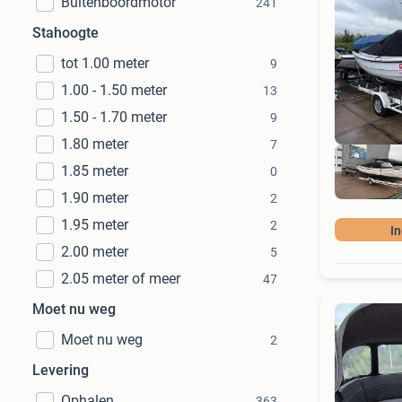
Buitenboordmotor
241
Stahoogte
tot 1.00 meter
9
1.00 - 1.50 meter
13
1.50 - 1.70 meter
9
1.80 meter
7
1.85 meter
0
1.90 meter
2
1.95 meter
2
In
2.00 meter
5
2.05 meter of meer
47
Moet nu weg
Moet nu weg
2
Levering
Ophalen
363