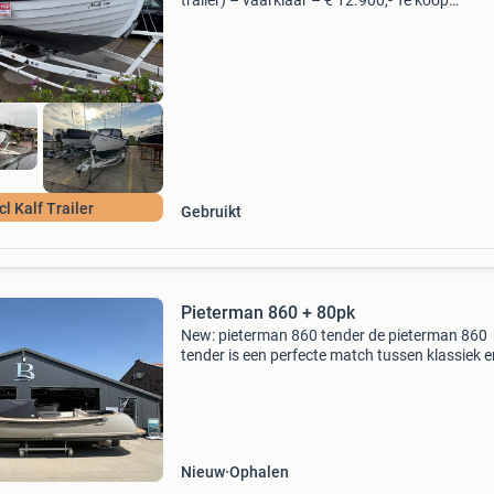
trailer) – vaarklaar – € 12.900,- Te koop
aangeboden: een mooie en goed onderhoude
kungsjullen combi , een degelijk gebouwde zw
polyester slo
cl Kalf Trailer
Gebruikt
Pieterman 860 + 80pk
New: pieterman 860 tender de pieterman 860
tender is een perfecte match tussen klassiek e
modern design. Het moderne onderwaterschip
geschikt voor zowel langzaam als snelvarend
waarbij de prestati
Nieuw
Ophalen